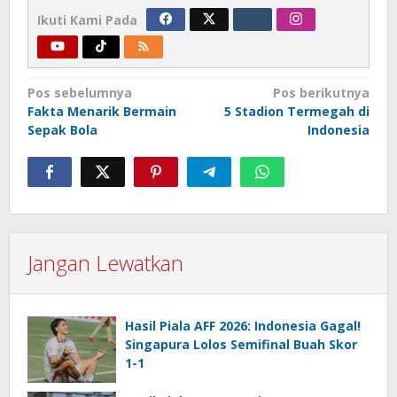
Ikuti Kami Pada
Navigasi
Pos sebelumnya
Pos berikutnya
Fakta Menarik Bermain
5 Stadion Termegah di
pos
Sepak Bola
Indonesia
Jangan Lewatkan
Hasil Piala AFF 2026: Indonesia Gagal!
Singapura Lolos Semifinal Buah Skor
1-1