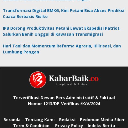
Transformasi Digital BMKG, Kini Petani Bisa Akses Prediksi
Cuaca Berbasis Risiko
IPB Dorong Produktivitas Petani Lewat Ekspedisi Patriot,
Salurkan Benih Unggul di Kawasan Transmigrasi
Hari Tani dan Momentum Reforma Agraria, Hilirisasi, dan
Lumbung Pangan
Terverifikasi Dewan Pers Administratif & Faktual
Nomor 1213/DP-Verifikasi/K/V/2024
Beranda
–
Tentang Kami –
Redaksi –
Pedoman Media Siber
–
Term & Condition –
Privacy Policy
–
Indeks Berita –