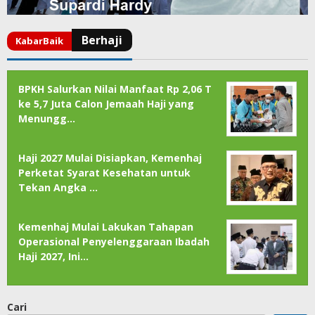
BPKH Salurkan Nilai Manfaat Rp 2,06 T
ke 5,7 Juta Calon Jemaah Haji yang
Menungg…
Haji 2027 Mulai Disiapkan, Kemenhaj
Perketat Syarat Kesehatan untuk
Tekan Angka …
Kemenhaj Mulai Lakukan Tahapan
Operasional Penyelenggaraan Ibadah
Haji 2027, Ini…
Cari