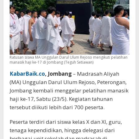
ke-
17
Ratusan siswa MA Unggulan Darul Ulum Rejoso mengikuti pelatihan
manasik haji ke-17 di Jombang (Teguh Setiawan)
KabarBaik.co
, Jombang
– Madrasah Aliyah
(MA) Unggulan Darul Ulum Rejoso, Peterongan,
Jombang kembali menggelar pelatihan manasik
haji ke-17, Sabtu (23/5). Kegiatan tahunan
tersebut diikuti lebih dari 700 peserta.
Peserta terdiri dari siswa kelas X dan XI, guru,
tenaga kependidikan, hingga delegasi dari
berbagai unit sekolah dan madrasah di