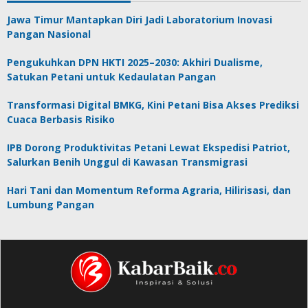
Jawa Timur Mantapkan Diri Jadi Laboratorium Inovasi
Pangan Nasional
Pengukuhkan DPN HKTI 2025–2030: Akhiri Dualisme,
Satukan Petani untuk Kedaulatan Pangan
Transformasi Digital BMKG, Kini Petani Bisa Akses Prediksi
Cuaca Berbasis Risiko
IPB Dorong Produktivitas Petani Lewat Ekspedisi Patriot,
Salurkan Benih Unggul di Kawasan Transmigrasi
Hari Tani dan Momentum Reforma Agraria, Hilirisasi, dan
Lumbung Pangan