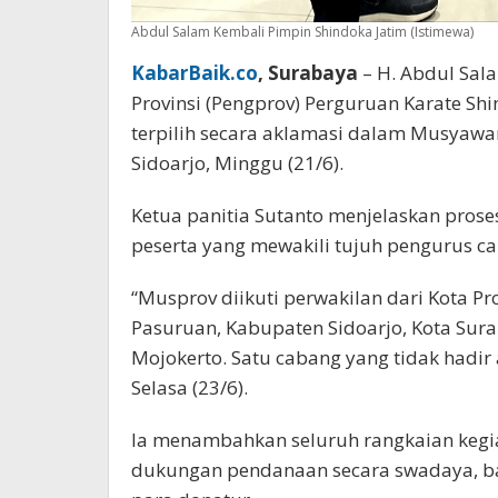
Abdul Salam Kembali Pimpin Shindoka Jatim (Istimewa)
KabarBaik.co
, Surabaya
– H. Abdul Sal
Provinsi (Pengprov) Perguruan Karate Sh
terpilih secara aklamasi dalam Musyawar
Sidoarjo, Minggu (21/6).
Ketua panitia Sutanto menjelaskan proses
peserta yang mewakili tujuh pengurus c
“Musprov diikuti perwakilan dari Kota P
Pasuruan, Kabupaten Sidoarjo, Kota Sur
Mojokerto. Satu cabang yang tidak hadir 
Selasa (23/6).
Ia menambahkan seluruh rangkaian kegiat
dukungan pendanaan secara swadaya, ba