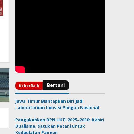
Jawa Timur Mantapkan Diri Jadi
Laboratorium Inovasi Pangan Nasional
Pengukuhkan DPN HKTI 2025–2030: Akhiri
Dualisme, Satukan Petani untuk
Kedaulatan Pangan