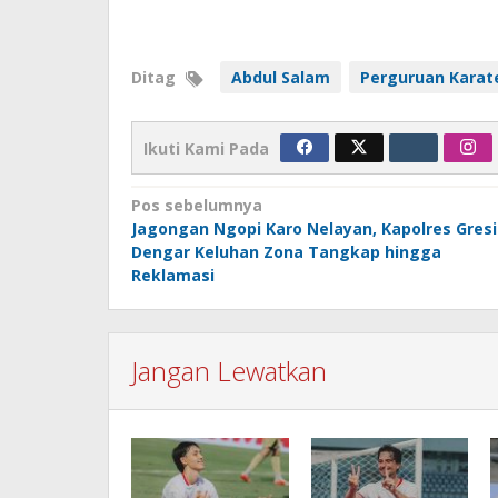
Ditag
Abdul Salam
Perguruan Karat
Ikuti Kami Pada
Navigasi
Pos sebelumnya
Jagongan Ngopi Karo Nelayan, Kapolres Gres
pos
Dengar Keluhan Zona Tangkap hingga
Reklamasi
Jangan Lewatkan