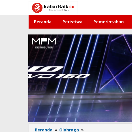
Lewati
ke
konten
Beranda
Peristiwa
Pemerintahan
Beranda
»
Olahraga
»
Abdul