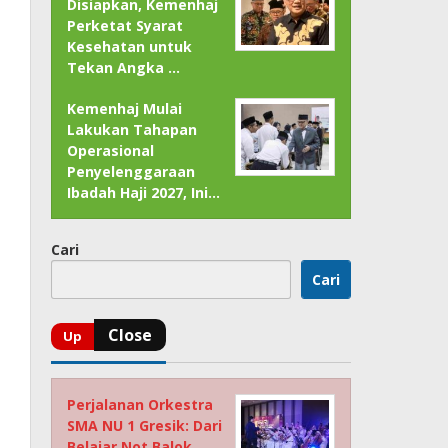
Disiapkan, Kemenhaj
Perketat Syarat
Kesehatan untuk
Tekan Angka …
Kemenhaj Mulai
Lakukan Tahapan
Operasional
Penyelenggaraan
Ibadah Haji 2027, Ini…
Cari
Cari
Perjalanan Orkestra
SMA NU 1 Gresik: Dari
Belajar Not Balok