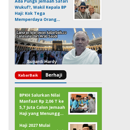
Ada Pungli Jemaah Safari
Wukuf?, Wakil Kepala BP
Haji: Kok Tega
Memperdaya Orang…
BPKH Salurkan Nilai
Manfaat Rp 2,06 T ke
5,7 Juta Calon Jemaah
Haji yang Menungg…
Haji 2027 Mulai