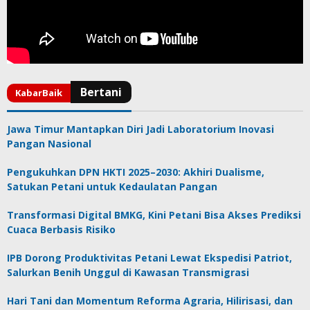
Jawa Timur Mantapkan Diri Jadi Laboratorium Inovasi
Pangan Nasional
Pengukuhkan DPN HKTI 2025–2030: Akhiri Dualisme,
Satukan Petani untuk Kedaulatan Pangan
Transformasi Digital BMKG, Kini Petani Bisa Akses Prediksi
Cuaca Berbasis Risiko
IPB Dorong Produktivitas Petani Lewat Ekspedisi Patriot,
Salurkan Benih Unggul di Kawasan Transmigrasi
Hari Tani dan Momentum Reforma Agraria, Hilirisasi, dan