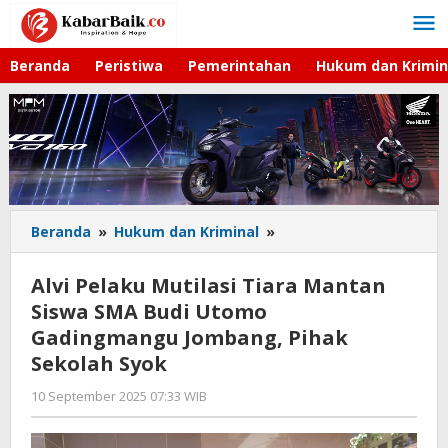
Lewati
ke
konten
Beranda
Peristiwa
Pemerintahan
Hukum dan Krimin
Beranda
»
Hukum dan Kriminal
»
Alvi
Pelaku
Mutilasi
Alvi Pelaku Mutilasi Tiara Mantan
Tiara
Siswa SMA Budi Utomo
Mantan
Gadingmangu Jombang, Pihak
Siswa
SMA
Sekolah Syok
Budi
10 September 2025 07:33 WIB
oleh
Utomo
Imam
Gadingmangu
WD
Jombang,