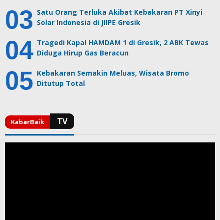
Satu Orang Terluka Akibat Kebakaran PT Xinyi
Solar Indonesia di JIIPE Gresik
Tragedi Kapal HAMDAM 1 di Gresik, 2 ABK Tewas
Diduga Hirup Gas Beracun
Kebakaran Semakin Meluas, Wisata Bromo
Ditutup Total