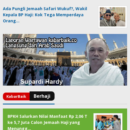
Ada Pungli Jemaah Safari Wukuf?, Wakil
Kepala BP Haji: Kok Tega Memperdaya
Orang…
BPKH Salurkan Nilai Manfaat Rp 2,06 T
ke 5,7 Juta Calon Jemaah Haji yang
Menungg…