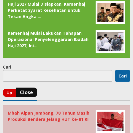
Haji 2027 Mulai Disiapkan, Kemenhaj
Perketat Syarat Kesehatan untuk
Tekan Angka …
Kemenhaj Mulai Lakukan Tahapan
Operasional Penyelenggaraan Ibadah
Haji 2027, Ini…
Cari
Cari
Mbah Alpan Jombang, 78 Tahun Masih
Produksi Bendera Jelang HUT ke-81 RI