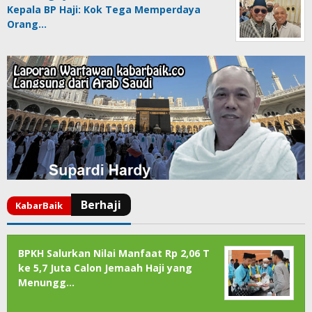
Kepala BP Haji: Kok Tega Memperdaya
Orang…
BPKH Salurkan Nilai Manfaat Rp 2,06 T
ke 5,7 Juta Calon Jemaah Haji yang
Menungg…