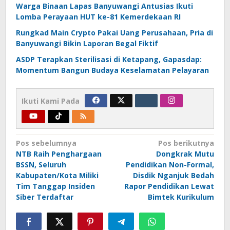
Warga Binaan Lapas Banyuwangi Antusias Ikuti
Lomba Perayaan HUT ke-81 Kemerdekaan RI
Rungkad Main Crypto Pakai Uang Perusahaan, Pria di
Banyuwangi Bikin Laporan Begal Fiktif
ASDP Terapkan Sterilisasi di Ketapang, Gapasdap:
Momentum Bangun Budaya Keselamatan Pelayaran
Ikuti Kami Pada
Navigasi
Pos sebelumnya
Pos berikutnya
NTB Raih Penghargaan
Dongkrak Mutu
pos
BSSN, Seluruh
Pendidikan Non-Formal,
Kabupaten/Kota Miliki
Disdik Nganjuk Bedah
Tim Tanggap Insiden
Rapor Pendidikan Lewat
Siber Terdaftar
Bimtek Kurikulum