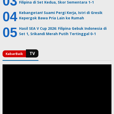
Filipina di Set Kedua, Skor Sementara 1-1
Kebangetan! Suami Pergi Kerja, Istri di Gresik
Kepergok Bawa Pria Lain ke Rumah
Hasil SEA V Cup 2026: Filipina Gebuk Indonesia di
Set 1, Srikandi Merah Putih Tertinggal 0-1