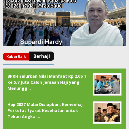
BPKH Salurkan Nilai Manfaat Rp 2,06 T
ke 5,7 Juta Calon Jemaah Haji yang
Menungg…
Haji 2027 Mulai Disiapkan, Kemenhaj
Perketat Syarat Kesehatan untuk
Tekan Angka …