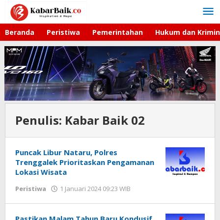
Lewati
ke
konten
Beranda
Peristiwa
Pemerintahan
Hukum dan Krimin
Penulis:
Kabar Baik 02
Puncak Libur Nataru, Polres
Trenggalek Prioritaskan Pengamanan
Lokasi Wisata
Peristiwa
1 Januari 2024 09:23 WIB
oleh
Kabar
Baik
02
Pastikan Malam Tahun Baru Kondusif,