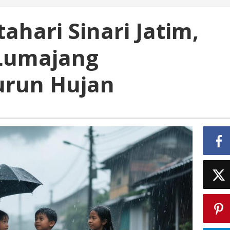
hari Sinari Jatim,
 Lumajang
urun Hujan