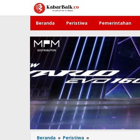
Lewati
ke
konten
Beranda
Peristiwa
Pemerintahan
Beranda
»
Peristiwa
»
Awal