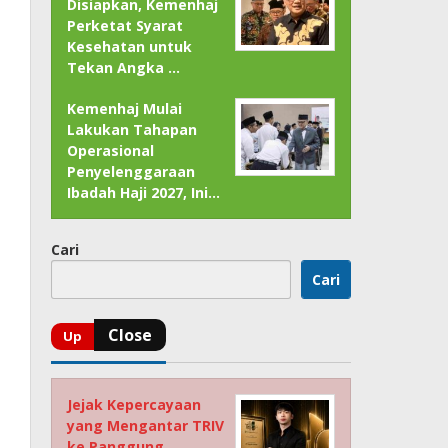
Disiapkan, Kemenhaj
Perketat Syarat
Kesehatan untuk
Tekan Angka …
Kemenhaj Mulai
Lakukan Tahapan
Operasional
Penyelenggaraan
Ibadah Haji 2027, Ini…
Cari
Cari
Jejak Kepercayaan
yang Mengantar TRIV
ke Panggung