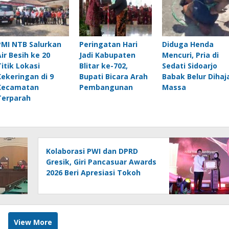
PMI NTB Salurkan
Peringatan Hari
Diduga Henda
Air Besih ke 20
Jadi Kabupaten
Mencuri, Pria di
Titik Lokasi
Blitar ke-702,
Sedati Sidoarjo
Kekeringan di 9
Bupati Bicara Arah
Babak Belur Dihaj
Kecamatan
Pembangunan
Massa
Terparah
Kolaborasi PWI dan DPRD
Gresik, Giri Pancasuar Awards
2026 Beri Apresiasi Tokoh
Inspiratif
View More