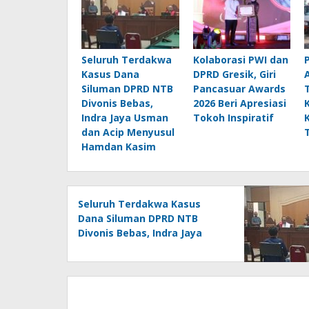
Seluruh Terdakwa
Kolaborasi PWI dan
Kasus Dana
DPRD Gresik, Giri
Siluman DPRD NTB
Pancasuar Awards
Divonis Bebas,
2026 Beri Apresiasi
Indra Jaya Usman
Tokoh Inspiratif
dan Acip Menyusul
Hamdan Kasim
Seluruh Terdakwa Kasus
Dana Siluman DPRD NTB
Divonis Bebas, Indra Jaya
Usman dan Acip Menyusul
Hamdan Kasim