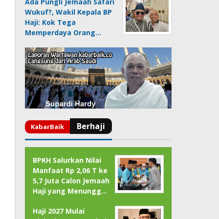
Ada Pungli Jemaah Safari
Wukuf?, Wakil Kepala BP
Haji: Kok Tega
Memperdaya Orang…
BPKH Salurkan Nilai
Manfaat Rp 2,06 T ke
5,7 Juta Calon Jemaah
Haji yang Menungg…
Haji 2027 Mulai