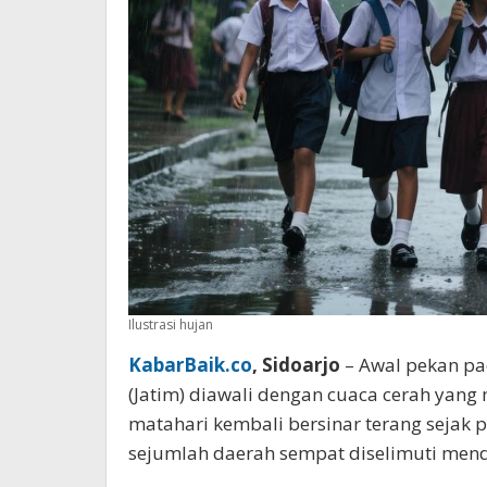
Ilustrasi hujan
KabarBaik.co
, Sidoarjo
– Awal pekan pa
(Jatim) diawali dengan cuaca cerah yang
matahari kembali bersinar terang sejak p
sejumlah daerah sempat diselimuti men