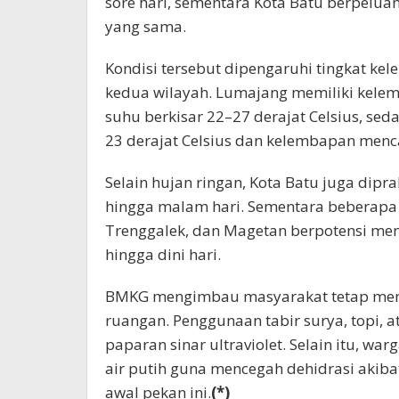
sore hari, sementara Kota Batu berpelua
yang sama.
Kondisi tersebut dipengaruhi tingkat ke
kedua wilayah. Lumajang memiliki kele
suhu berkisar 22–27 derajat Celsius, sed
23 derajat Celsius dan kelembapan menc
Selain hujan ringan, Kota Batu juga dip
hingga malam hari. Sementara beberapa 
Trenggalek, dan Magetan berpotensi me
hingga dini hari.
BMKG mengimbau masyarakat tetap menjag
ruangan. Penggunaan tabir surya, topi,
paparan sinar ultraviolet. Selain itu, 
air putih guna mencegah dehidrasi akib
awal pekan ini.
(*)