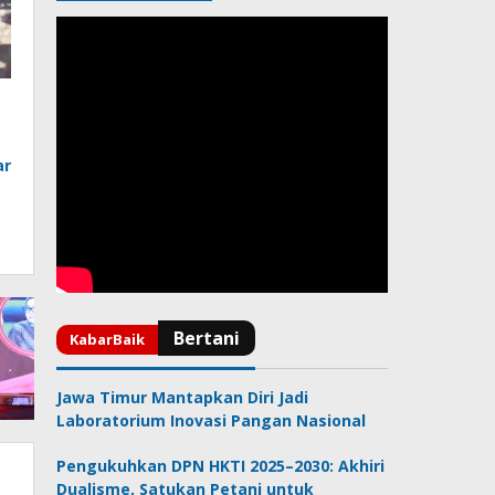
ar
Jawa Timur Mantapkan Diri Jadi
Laboratorium Inovasi Pangan Nasional
Pengukuhkan DPN HKTI 2025–2030: Akhiri
Dualisme, Satukan Petani untuk