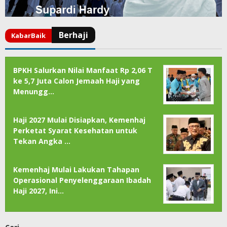
BPKH Salurkan Nilai Manfaat Rp 2,06 T
ke 5,7 Juta Calon Jemaah Haji yang
Menungg…
Haji 2027 Mulai Disiapkan, Kemenhaj
Perketat Syarat Kesehatan untuk
Tekan Angka …
Kemenhaj Mulai Lakukan Tahapan
Operasional Penyelenggaraan Ibadah
Haji 2027, Ini…