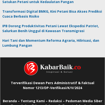
Satukan Petani untuk Kedaulatan Pangan
Transformasi Digital BMKG, Kini Petani Bisa Akses Prediksi
Cuaca Berbasis Risiko
IPB Dorong Produktivitas Petani Lewat Ekspedisi Patriot,
Salurkan Benih Unggul di Kawasan Transmigrasi
Hari Tani dan Momentum Reforma Agraria, Hilirisasi, dan
Lumbung Pangan
Terverifikasi Dewan Pers Administratif & Faktual
Nomor 1213/DP-Verifikasi/K/V/2024
Beranda
–
Tentang Kami –
Redaksi –
Pedoman Media Siber