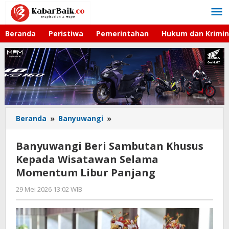
Lewati
ke
konten
Beranda
Peristiwa
Pemerintahan
Hukum dan Krimin
Beranda
»
Banyuwangi
»
Banyuwangi
Beri
Sambutan
Banyuwangi Beri Sambutan Khusus
Khusus
Kepada Wisatawan Selama
Kepada
Momentum Libur Panjang
Wisatawan
Selama
29 Mei 2026 13:02 WIB
oleh
Momentum
Faisal
Libur
Panjang