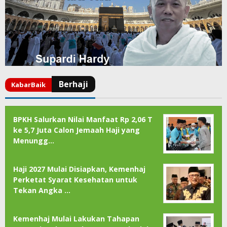
BPKH Salurkan Nilai Manfaat Rp 2,06 T
ke 5,7 Juta Calon Jemaah Haji yang
Menungg…
Haji 2027 Mulai Disiapkan, Kemenhaj
Perketat Syarat Kesehatan untuk
Tekan Angka …
Kemenhaj Mulai Lakukan Tahapan