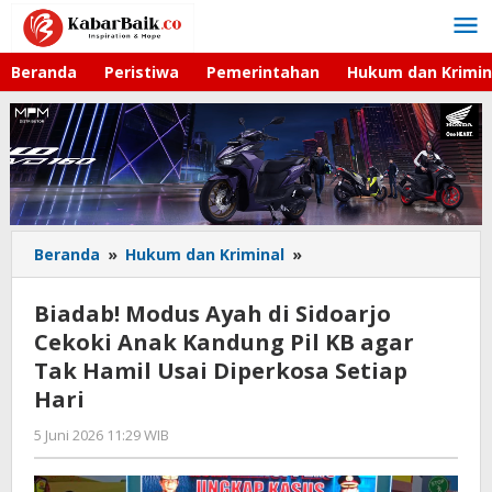
Lewati
ke
konten
Beranda
Peristiwa
Pemerintahan
Hukum dan Krimin
Beranda
»
Hukum dan Kriminal
»
Biadab!
Modus
Ayah
Biadab! Modus Ayah di Sidoarjo
di
Cekoki Anak Kandung Pil KB agar
Sidoarjo
Tak Hamil Usai Diperkosa Setiap
Cekoki
Anak
Hari
Kandung
5 Juni 2026 11:29 WIB
oleh
Pil
Andika
KB
DP
agar