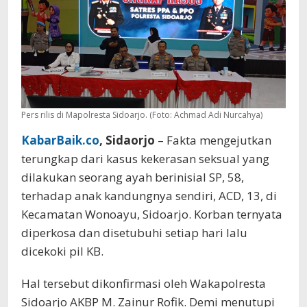
Tak
Hamil
Usai
Diperkosa
Setiap
Hari
Pers rilis di Mapolresta Sidoarjo. (Foto: Achmad Adi Nurcahya)
KabarBaik.co
, Sidaorjo
– Fakta mengejutkan
terungkap dari kasus kekerasan seksual yang
dilakukan seorang ayah berinisial SP, 58,
terhadap anak kandungnya sendiri, ACD, 13, di
Kecamatan Wonoayu, Sidoarjo. Korban ternyata
diperkosa dan disetubuhi setiap hari lalu
dicekoki pil KB.
Hal tersebut dikonfirmasi oleh Wakapolresta
Sidoarjo AKBP M. Zainur Rofik. Demi menutupi