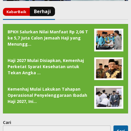
BPKH Salurkan Nilai Manfaat Rp 2,06 T
ke 5,7 Juta Calon Jemaah Haji yang
Menungg…
Haji 2027 Mulai Disiapkan, Kemenhaj
Perketat Syarat Kesehatan untuk
Tekan Angka …
Kemenhaj Mulai Lakukan Tahapan
Operasional Penyelenggaraan Ibadah
Haji 2027, Ini…
Cari