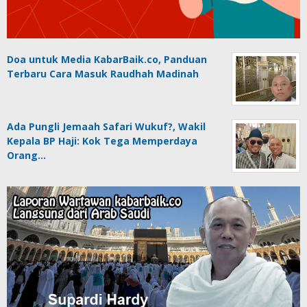
Doa untuk Media KabarBaik.co, Panduan
Terbaru Cara Masuk Raudhah Madinah
Ada Pungli Jemaah Safari Wukuf?, Wakil
Kepala BP Haji: Kok Tega Memperdaya
Orang…