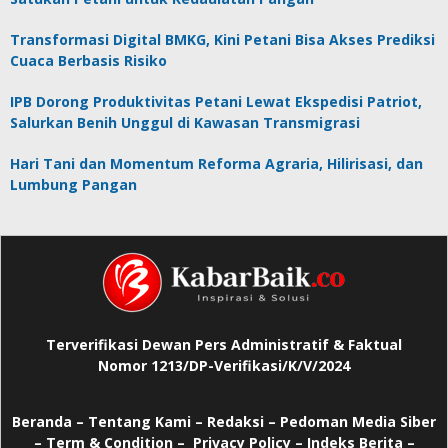
Transformasi Digital BMKG, Kini Petani Bisa Akses Prediksi
Cuaca Berbasis Risiko
IPB Dorong Produktivitas Petani Lewat Ekspedisi Patriot,
Salurkan Benih Unggul di Kawasan Transmigrasi
Hari Tani dan Momentum Reforma Agraria, Hilirisasi, dan
Lumbung Pangan
Terverifikasi Dewan Pers Administratif & Faktual
Nomor 1213/DP-Verifikasi/K/V/2024
Beranda
–
Tentang Kami –
Redaksi –
Pedoman Media Siber
–
Term & Condition –
Privacy Policy
–
Indeks Berita –