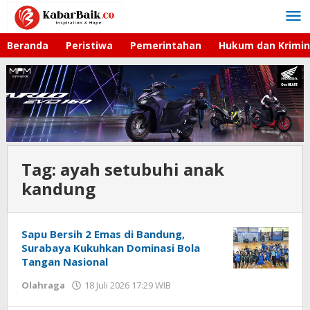
Lewati
ke
konten
Beranda
Peristiwa
Pemerintahan
Hukum dan Krimin
Tag:
ayah setubuhi anak
kandung
Sapu Bersih 2 Emas di Bandung,
Surabaya Kukuhkan Dominasi Bola
Tangan Nasional
Olahraga
18 Juli 2026 17:29 WIB
oleh
Imam