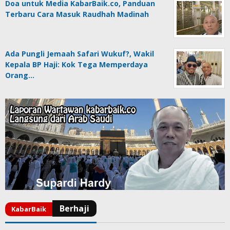
Doa untuk Media KabarBaik.co, Panduan
Terbaru Cara Masuk Raudhah Madinah
Ada Pungli Jemaah Safari Wukuf?, Wakil
Kepala BP Haji: Kok Tega Memperdaya
Orang…