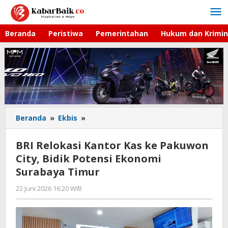
Lewati
ke
konten
Beranda
Peristiwa
Pemerintahan
Hukum dan Krimin
Beranda
»
Ekbis
»
BRI
Relokasi
Kantor
BRI Relokasi Kantor Kas ke Pakuwon
Kas
City, Bidik Potensi Ekonomi
ke
Surabaya Timur
Pakuwon
City,
22 Juni 2026 16:20 WIB
oleh
Bidik
Faisal
Potensi
Ekonomi
Surabaya