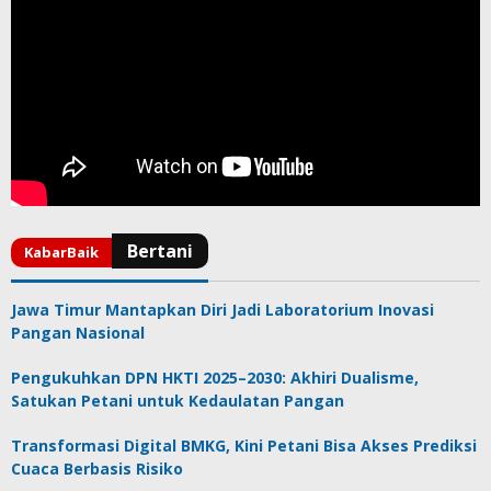
Jawa Timur Mantapkan Diri Jadi Laboratorium Inovasi
Pangan Nasional
Pengukuhkan DPN HKTI 2025–2030: Akhiri Dualisme,
Satukan Petani untuk Kedaulatan Pangan
Transformasi Digital BMKG, Kini Petani Bisa Akses Prediksi
Cuaca Berbasis Risiko