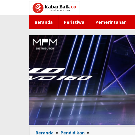
Lewati
ke
konten
Beranda
Peristiwa
Pemerintahan
Beranda
»
Pendidikan
»
Ruang