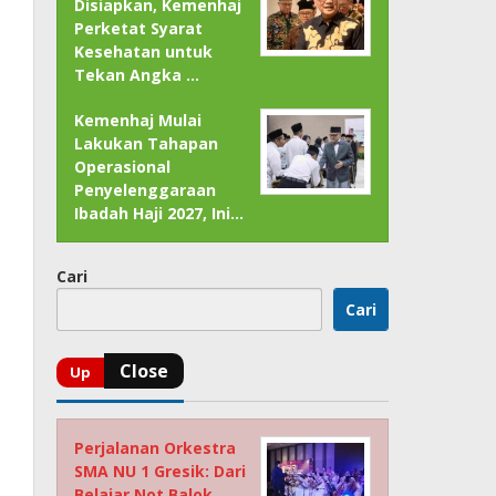
Disiapkan, Kemenhaj
Perketat Syarat
Kesehatan untuk
Tekan Angka …
Kemenhaj Mulai
Lakukan Tahapan
Operasional
Penyelenggaraan
Ibadah Haji 2027, Ini…
Cari
Cari
Perjalanan Orkestra
SMA NU 1 Gresik: Dari
Belajar Not Balok