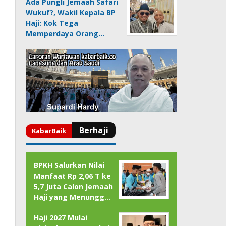
Ada Pungli Jemaah Safari
Wukuf?, Wakil Kepala BP
Haji: Kok Tega
Memperdaya Orang…
BPKH Salurkan Nilai
Manfaat Rp 2,06 T ke
5,7 Juta Calon Jemaah
Haji yang Menungg…
Haji 2027 Mulai