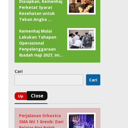
Disiapkan, Kemenhaj
Perketat Syarat
Kesehatan untuk
Tekan Angka …
Kemenhaj Mulai
Lakukan Tahapan
Operasional
Penyelenggaraan
Ibadah Haji 2027, Ini…
Cari
Cari
Perjalanan Orkestra
SMA NU 1 Gresik: Dari
Belajar Not Balok