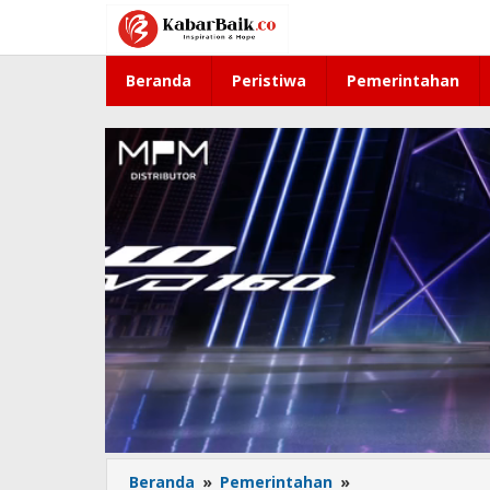
Lewati
ke
konten
Beranda
Peristiwa
Pemerintahan
Beranda
»
Pemerintahan
»
Atap