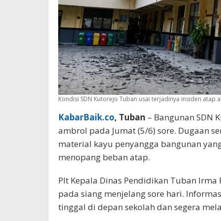
Kondisi SDN Kutorejo Tuban usai terjadinya insiden atap a
KabarBaik.co
, Tuban
– Bangunan SDN Ku
ambrol pada Jumat (5/6) sore. Dugaan sem
material kayu penyangga bangunan yang
menopang beban atap.
Plt Kepala Dinas Pendidikan Tuban Irma P
pada siang menjelang sore hari. Informas
tinggal di depan sekolah dan segera mel