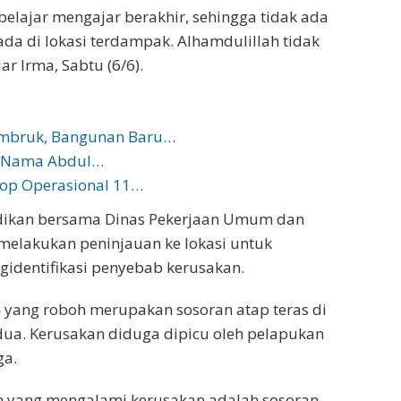
 belajar mengajar berakhir, sehingga tidak ada
da di lokasi terdampak. Alhamdulillah tidak
r Irma, Sabtu (6/6).
Ambruk, Bangunan Baru…
l, Nama Abdul…
top Operasional 11…
idikan bersama Dinas Pekerjaan Umum dan
melakukan peninjauan ke lokasi untuk
identifikasi penyebab kerusakan.
 yang roboh merupakan sosoran atap teras di
 dua. Kerusakan diduga dipicu oleh pelapukan
ga.
an yang mengalami kerusakan adalah sosoran