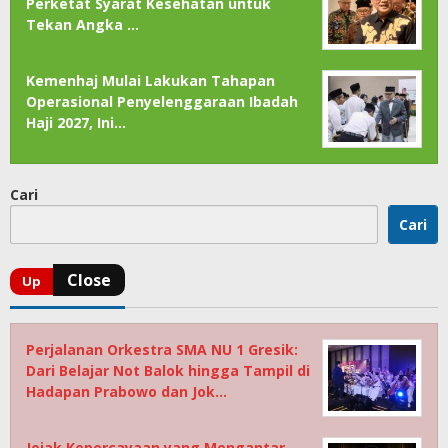
Perketat Syarat Kesehatan untuk
Tekan Angka …
Kemenhaj Mulai Lakukan Tahapan
Operasional Penyelenggaraan Ibadah
Haji 2027, Ini…
Cari
Cari
Perjalanan Orkestra SMA NU 1 Gresik:
Dari Belajar Not Balok hingga Tampil di
Hadapan Prabowo dan Jok…
Jejak Kepercayaan yang Mengantar