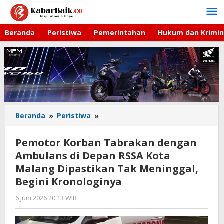
Lewati
ke
konten
Beranda
Peristiwa
Pemerintahan
Hukum dan Krimin
Beranda
»
Peristiwa
»
Pemotor
Korban
Tabrakan
Pemotor Korban Tabrakan dengan
dengan
Ambulans di Depan RSSA Kota
Ambulans
Malang Dipastikan Tak Meninggal,
di
Depan
Begini Kronologinya
RSSA
6 Juni 2026 20:13 WIB
oleh
Kota
Imam
Malang
WD
Dipastikan