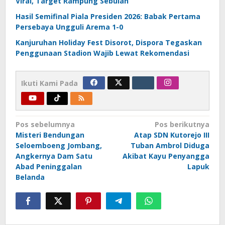
Viral, Target Rampung Sebulan
Hasil Semifinal Piala Presiden 2026: Babak Pertama
Persebaya Ungguli Arema 1-0
Kanjuruhan Holiday Fest Disorot, Dispora Tegaskan
Penggunaan Stadion Wajib Lewat Rekomendasi
Ikuti Kami Pada
Navigasi
Pos sebelumnya
Pos berikutnya
Misteri Bendungan
Atap SDN Kutorejo III
pos
Seloemboeng Jombang,
Tuban Ambrol Diduga
Angkernya Dam Satu
Akibat Kayu Penyangga
Abad Peninggalan
Lapuk
Belanda