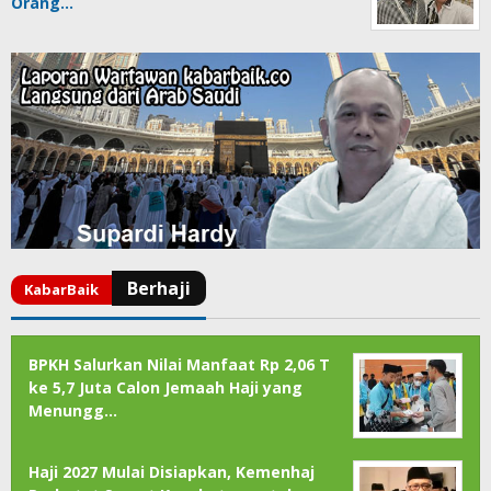
Orang…
BPKH Salurkan Nilai Manfaat Rp 2,06 T
ke 5,7 Juta Calon Jemaah Haji yang
Menungg…
Haji 2027 Mulai Disiapkan, Kemenhaj