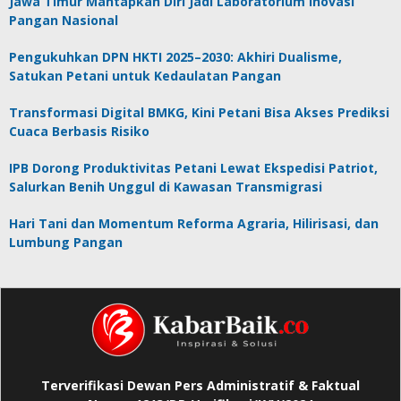
Jawa Timur Mantapkan Diri Jadi Laboratorium Inovasi
Pangan Nasional
Pengukuhkan DPN HKTI 2025–2030: Akhiri Dualisme,
Satukan Petani untuk Kedaulatan Pangan
Transformasi Digital BMKG, Kini Petani Bisa Akses Prediksi
Cuaca Berbasis Risiko
IPB Dorong Produktivitas Petani Lewat Ekspedisi Patriot,
Salurkan Benih Unggul di Kawasan Transmigrasi
Hari Tani dan Momentum Reforma Agraria, Hilirisasi, dan
Lumbung Pangan
Terverifikasi Dewan Pers Administratif & Faktual