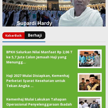
BPKH Salurkan Nilai Manfaat Rp 2,06 T
ke 5,7 Juta Calon Jemaah Haji yang
Menungg…
Haji 2027 Mulai Disiapkan, Kemenhaj
Perketat Syarat Kesehatan untuk
Tekan Angka …
Kemenhaj Mulai Lakukan Tahapan
Operasional Penyelenggaraan Ibadah