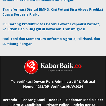
Transformasi Digital BMKG, Kini Petani Bisa Akses Prediksi
Cuaca Berbasis Risiko
IPB Dorong Produktivitas Petani Lewat Ekspedisi Patriot,
Salurkan Benih Unggul di Kawasan Transmigrasi
Hari Tani dan Momentum Reforma Agraria, Hilirisasi, dan
Lumbung Pangan
Terverifikasi Dewan Pers Administratif & Faktual
Nomor 1213/DP-Verifikasi/K/V/2024
Beranda
–
Tentang Kami –
Redaksi –
Pedoman Media Siber
–
Term & Condition –
Privacy Policy
–
Indeks Berita –