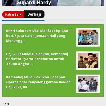
BPKH Salurkan Nilai Manfaat Rp 2,06 T
ke 5,7 Juta Calon Jemaah Haji yang
Menungg…
Haji 2027 Mulai Disiapkan, Kemenhaj
Perketat Syarat Kesehatan untuk
Tekan Angka …
Kemenhaj Mulai Lakukan Tahapan
Operasional Penyelenggaraan Ibadah
Haji 2027, Ini…
Cari