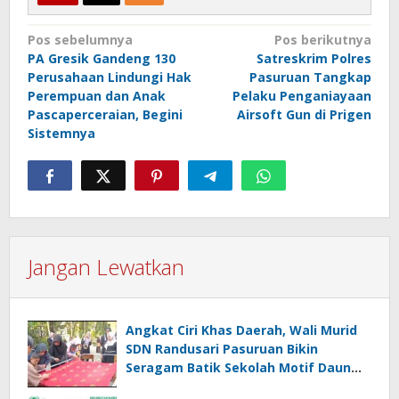
Navigasi
Pos sebelumnya
Pos berikutnya
PA Gresik Gandeng 130
Satreskrim Polres
pos
Perusahaan Lindungi Hak
Pasuruan Tangkap
Perempuan dan Anak
Pelaku Penganiayaan
Pascaperceraian, Begini
Airsoft Gun di Prigen
Sistemnya
Jangan Lewatkan
Angkat Ciri Khas Daerah, Wali Murid
SDN Randusari Pasuruan Bikin
Seragam Batik Sekolah Motif Daun
Randu dan Daun Sirih