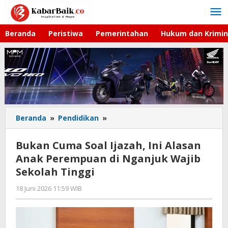
Lewati
ke
konten
Beranda
Peristiwa
Pemerintahan
Hukum dan Krimin
Beranda
»
Pendidikan
»
Bukan
Cuma
Soal
Bukan Cuma Soal Ijazah, Ini Alasan
Ijazah,
Anak Perempuan di Nganjuk Wajib
Ini
Sekolah Tinggi
Alasan
Anak
18 Juni 2026 11:59 WIB
oleh
Perempuan
Gagah
di
Saputra
Nganjuk
Wajib