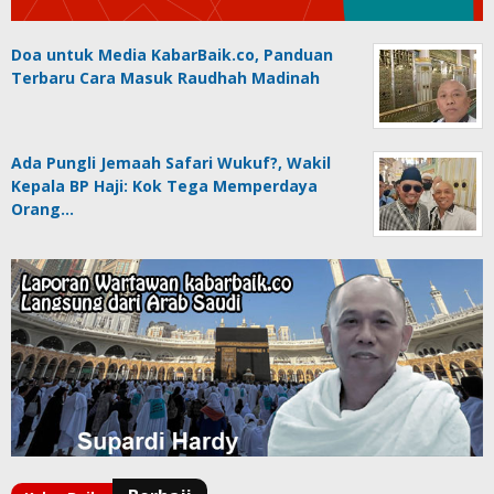
Doa untuk Media KabarBaik.co, Panduan
Terbaru Cara Masuk Raudhah Madinah
Ada Pungli Jemaah Safari Wukuf?, Wakil
Kepala BP Haji: Kok Tega Memperdaya
Orang…