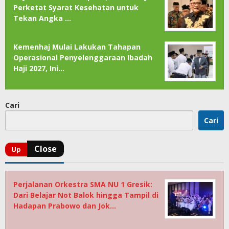
Perketat Syarat Kesehatan untuk
Tekan Angka …
Kemenhaj Mulai Lakukan Tahapan
Operasional Penyelenggaraan Ibadah
Haji 2027, Ini…
Cari
Cari
Perjalanan Orkestra SMA NU 1 Gresik:
Dari Belajar Not Balok hingga Tampil di
Hadapan Prabowo dan Jok…