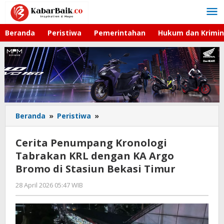
Lewati
ke
konten
Beranda
Peristiwa
Pemerintahan
Hukum dan Krimin
Beranda
»
Peristiwa
»
Cerita
Penumpang
Kronologi
Cerita Penumpang Kronologi
Tabrakan
Tabrakan KRL dengan KA Argo
KRL
Bromo di Stasiun Bekasi Timur
dengan
KA
28 April 2026 05:47 WIB
oleh
Argo
Imam
Bromo
WD
di
Stasiun