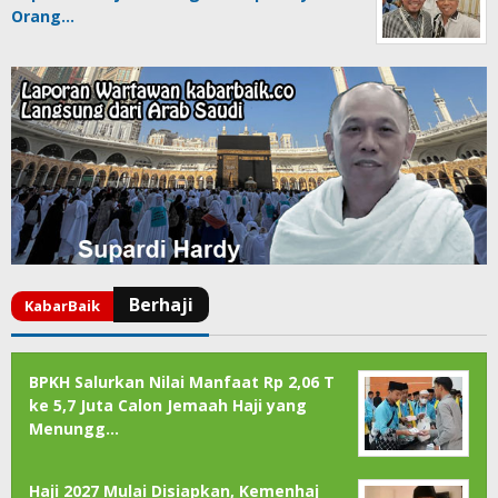
Orang…
BPKH Salurkan Nilai Manfaat Rp 2,06 T
ke 5,7 Juta Calon Jemaah Haji yang
Menungg…
Haji 2027 Mulai Disiapkan, Kemenhaj