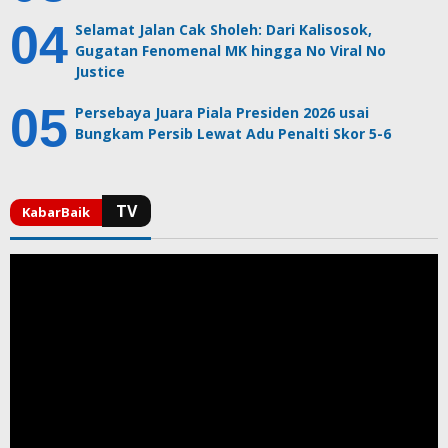
Selamat Jalan Cak Sholeh: Dari Kalisosok,
Gugatan Fenomenal MK hingga No Viral No
Justice
Persebaya Juara Piala Presiden 2026 usai
Bungkam Persib Lewat Adu Penalti Skor 5-6