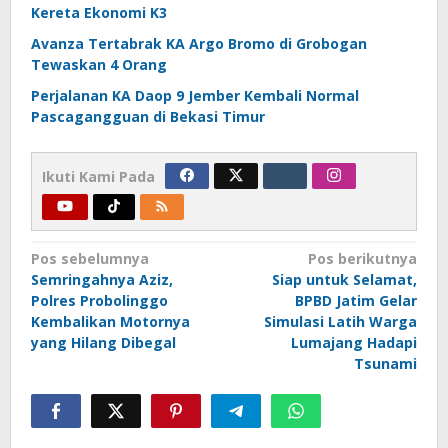
Kereta Ekonomi K3
Avanza Tertabrak KA Argo Bromo di Grobogan
Tewaskan 4 Orang
Perjalanan KA Daop 9 Jember Kembali Normal
Pascagangguan di Bekasi Timur
Ikuti Kami Pada
Navigasi
Pos sebelumnya
Pos berikutnya
Semringahnya Aziz,
Siap untuk Selamat,
pos
Polres Probolinggo
BPBD Jatim Gelar
Kembalikan Motornya
Simulasi Latih Warga
yang Hilang Dibegal
Lumajang Hadapi
Tsunami