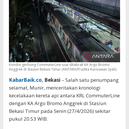
Bekasi
Timur
Kondisi gerbong CommuterLine usai ditabrak KA Argo Bromo
Anggrek di Stasiun Bekasi Timur (ANTARA/Pradita Kurniawan Syah)
KabarBaik.co,
Bekasi
– Salah satu penumpang
selamat, Munir, menceritakan kronologi
kecelakaan kereta api antara KRL CommuterLine
dengan KA Argo Bromo Anggrek di Stasiun
Bekasi Timur pada Senin (27/4/2026) sekitar
pukul 20.53 WIB.