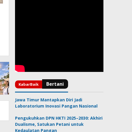
Jawa Timur Mantapkan Diri Jadi
Laboratorium Inovasi Pangan Nasional
Pengukuhkan DPN HKTI 2025–2030: Akhiri
Dualisme, Satukan Petani untuk
Kedaulatan Pangan