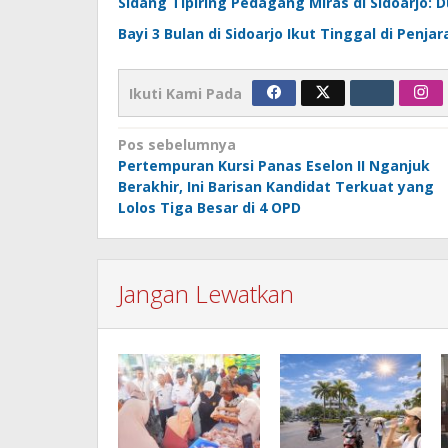
Sidang Tipiring Pedagang Miras di Sidoarjo: D
Bayi 3 Bulan di Sidoarjo Ikut Tinggal di Penj
Ikuti Kami Pada
Navigasi
Pos sebelumnya
Pertempuran Kursi Panas Eselon II Nganjuk
pos
Berakhir, Ini Barisan Kandidat Terkuat yang
Lolos Tiga Besar di 4 OPD
Jangan Lewatkan