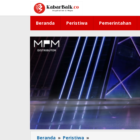
Lewati
ke
konten
Beranda
Peristiwa
Pemerintahan
Beranda
»
Peristiwa
»
Dari