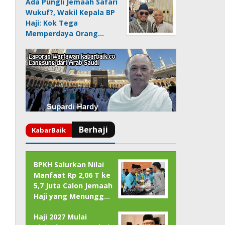
Ada Pungli Jemaah Safari
Wukuf?, Wakil Kepala BP
Haji: Kok Tega
Memperdaya Orang…
BPKH Salurkan Nilai
Manfaat Rp 2,06 T ke
5,7 Juta Calon Jemaah
Haji yang Menungg…
Haji 2027 Mulai