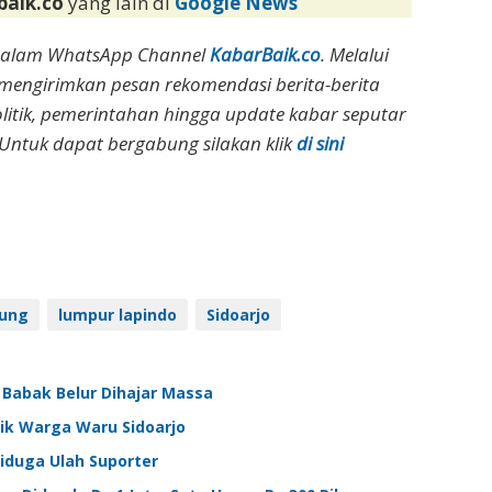
baik.co
yang lain di
Google News
dalam WhatsApp Channel
KabarBaik.co
. Melalui
 mengirimkan pesan rekomendasi berita-berita
olitik, pemerintahan hingga update kabar seputar
Untuk dapat bergabung silakan klik
di sini
ung
lumpur lapindo
Sidoarjo
o Babak Belur Dihajar Massa
ik Warga Waru Sidoarjo
Diduga Ulah Suporter