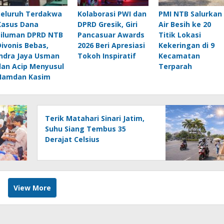
Seluruh Terdakwa
Kolaborasi PWI dan
PMI NTB Salurkan
Kasus Dana
DPRD Gresik, Giri
Air Besih ke 20
Siluman DPRD NTB
Pancasuar Awards
Titik Lokasi
Divonis Bebas,
2026 Beri Apresiasi
Kekeringan di 9
Indra Jaya Usman
Tokoh Inspiratif
Kecamatan
dan Acip Menyusul
Terparah
Hamdan Kasim
Terik Matahari Sinari Jatim,
Suhu Siang Tembus 35
Derajat Celsius
View More