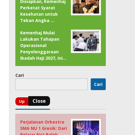
Disiapkan, Kemenhaj
Perketat Syarat
Kesehatan untuk
Tekan Angka …
Kemenhaj Mulai
Lakukan Tahapan
Operasional
Penyelenggaraan
Ibadah Haji 2027, Ini…
Cari
Cari
Perjalanan Orkestra
SMA NU 1 Gresik: Dari
Belajar Not Balok