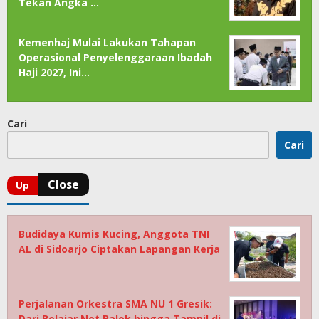
Tekan Angka …
Kemenhaj Mulai Lakukan Tahapan
Operasional Penyelenggaraan Ibadah
Haji 2027, Ini…
Cari
Cari
Budidaya Kumis Kucing, Anggota TNI
AL di Sidoarjo Ciptakan Lapangan Kerja
Perjalanan Orkestra SMA NU 1 Gresik:
Dari Belajar Not Balok hingga Tampil di