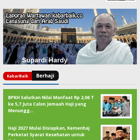
BPKH Salurkan Nilai Manfaat Rp 2,06 T
ke 5,7 Juta Calon Jemaah Haji yang
Menungg…
Haji 2027 Mulai Disiapkan, Kemenhaj
Perketat Syarat Kesehatan untuk