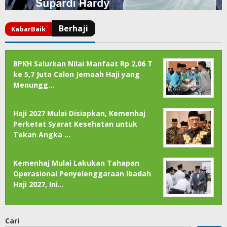
BPKH Salurkan Nilai Manfaat Rp 2,06 T
ke 5,7 Juta Calon Jemaah Haji yang
Menungg…
Haji 2027 Mulai Disiapkan, Kemenhaj
Perketat Syarat Kesehatan untuk
Tekan Angka …
Kemenhaj Mulai Lakukan Tahapan
Operasional Penyelenggaraan Ibadah
Haji 2027, Ini…
Cari