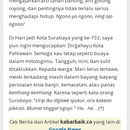
mengajarkan arti tahan banting, arti gotong
royong, dan pentingnya tidak terlalu serius
menghadapi hidup.
Ngono yo ngono, ning ojo
ngono!
Di Hari Jadi Kota Surabaya yang ke-732, saya
pun ingin mengucapkan: Dirgahayu Kota
Pahlawan. Semoga kau tetap seperti buaya
dalam mitologimu. Tangguh, licin, dan sulit
ditaklukkan. Kepada warga: Mari terus tertawa,
meski terkadang masih dalam bayang-bayang
persoalan klise banjir, kemacetan, atau panas
kenthang-kenthang
. Karena seperti kata orang
Suroboyo: “
Urip iku digawe syukur, ora kakean
pikiran. Mumet tinggal ngopi.
” He…he… (*)
Cek Berita dan Artikel
kabarbaik.co
yang lain di
Google News