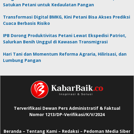
Satukan Petani untuk Kedaulatan Pangan
Transformasi Digital BMKG, Kini Petani Bisa Akses Prediksi
Cuaca Berbasis Risiko
IPB Dorong Produktivitas Petani Lewat Ekspedisi Patriot,
Salurkan Benih Unggul di Kawasan Transmigrasi
Hari Tani dan Momentum Reforma Agraria, Hilirisasi, dan
Lumbung Pangan
Terverifikasi Dewan Pers Administratif & Faktual
Nomor 1213/DP-Verifikasi/K/V/2024
Beranda
–
Tentang Kami –
Redaksi –
Pedoman Media Siber