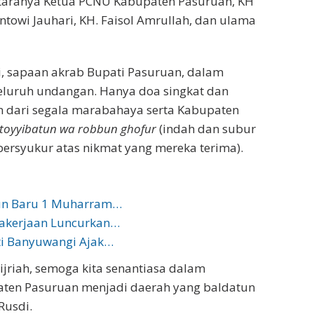
taranya Ketua PCNU Kabupaten Pasuruan, KH
owi Jauhari, KH. Faisol Amrullah, dan ulama
, sapaan akrab Bupati Pasuruan, dalam
luruh undangan. Hanya doa singkat dan
n dari segala marabahaya serta Kabupaten
toyyibatun wa robbun ghofur
(indah dan subur
ersyukur atas nikmat yang mereka terima).
un Baru 1 Muharram…
akerjaan Luncurkan…
ti Banyuwangi Ajak…
riah, semoga kita senantiasa dalam
ten Pasuruan menjadi daerah yang baldatun
Rusdi.