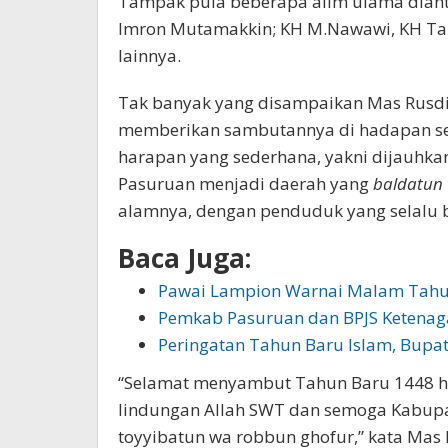
Tampak pula beberapa alim ulama dian
Imron Mutamakkin; KH M.Nawawi, KH Tant
lainnya.
Tak banyak yang disampaikan Mas Rusdi
memberikan sambutannya di hadapan se
harapan yang sederhana, yakni dijauhka
Pasuruan menjadi daerah yang
baldatun 
alamnya, dengan penduduk yang selalu b
Baca Juga:
Pawai Lampion Warnai Malam Tah
Pemkab Pasuruan dan BPJS Ketenag
Peringatan Tahun Baru Islam, Bupa
“Selamat menyambut Tahun Baru 1448 hij
lindungan Allah SWT dan semoga Kabupa
toyyibatun wa robbun ghofur,” kata Mas 