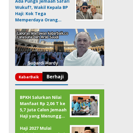
Ada Pungli Jemaah Safari
Wukuf?, Wakil Kepala BP
Haji: Kok Tega
Memperdaya Orang…
BPKH Salurkan Nilai
Manfaat Rp 2,06 T ke
5,7 Juta Calon Jemaah
Haji yang Menungg…
Haji 2027 Mulai