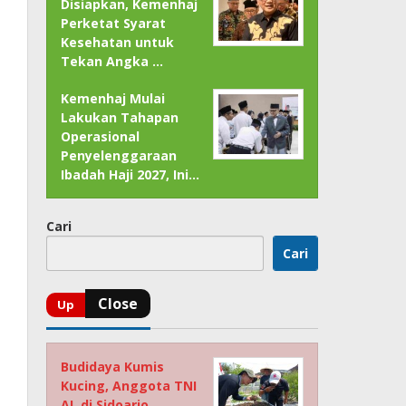
Disiapkan, Kemenhaj
Perketat Syarat
Kesehatan untuk
Tekan Angka …
Kemenhaj Mulai
Lakukan Tahapan
Operasional
Penyelenggaraan
Ibadah Haji 2027, Ini…
Cari
Cari
Budidaya Kumis
Kucing, Anggota TNI
AL di Sidoarjo