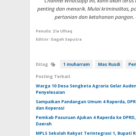
Channel Whatsapp ini, kami akan terus
penting dan menarik. Mulai kriminalitas, p
pertanian dan ketahanan pangan. 
Penulis: Zia Ulhaq
Editor: Gagah Saputra
Ditag
1 muharram
Mas Rusdi
Pe
Posting Terkait
Warga 10 Desa Sengketa Agraria Gelar Auden
Penyelesaian
Sampaikan Pandangan Umum 4 Raperda, DPRD
dan Koperasi
Pemkab Pasuruan Ajukan 4 Raperda ke DPRD,
Daerah
MPLS Sekolah Rakyat Terintegrasi 1, Bupati 