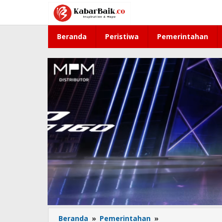
Lewati
ke
konten
Beranda
Peristiwa
Pemerintahan
Beranda
»
Pemerintahan
»
Doa