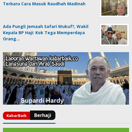
Terbaru Cara Masuk Raudhah Madinah
Ada Pungli Jemaah Safari Wukuf?, Wakil
Kepala BP Haji: Kok Tega Memperdaya
Orang…