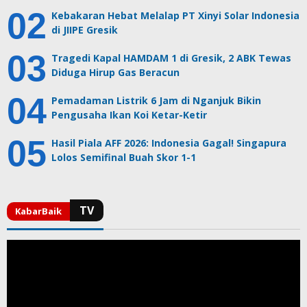
Kebakaran Hebat Melalap PT Xinyi Solar Indonesia
di JIIPE Gresik
Tragedi Kapal HAMDAM 1 di Gresik, 2 ABK Tewas
Diduga Hirup Gas Beracun
Pemadaman Listrik 6 Jam di Nganjuk Bikin
Pengusaha Ikan Koi Ketar-Ketir
Hasil Piala AFF 2026: Indonesia Gagal! Singapura
Lolos Semifinal Buah Skor 1-1