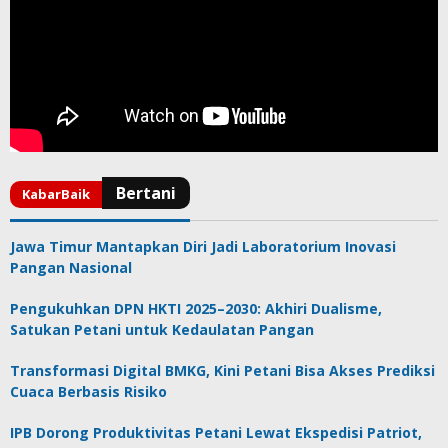
Jawa Timur Mantapkan Diri Jadi Laboratorium Inovasi
Pangan Nasional
Pengukuhkan DPN HKTI 2025–2030: Akhiri Dualisme,
Satukan Petani untuk Kedaulatan Pangan
Transformasi Digital BMKG, Kini Petani Bisa Akses Prediksi
Cuaca Berbasis Risiko
IPB Dorong Produktivitas Petani Lewat Ekspedisi Patriot,