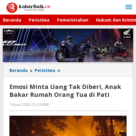
Lewati
ke
konten
Beranda
Peristiwa
Pemerintahan
Hukum dan Krimin
Beranda
»
Peristiwa
»
Emosi
Minta
Uang
Emosi Minta Uang Tak Diberi, Anak
Tak
Bakar Rumah Orang Tua di Pati
Diberi,
Anak
14 Juni 2026 15:29 WIB
oleh
Bakar
Imam
Rumah
WD
Orang
Tua
di