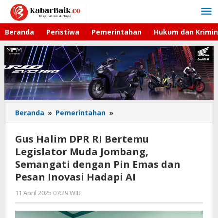
Lewati
ke
konten
Beranda
Peristiwa
Pemerintahan
Hukum dan Krimin
Beranda
»
Pemerintahan
»
Gus
Halim
DPR
Gus Halim DPR RI Bertemu
RI
Legislator Muda Jombang,
Bertemu
Semangati dengan Pin Emas dan
Legislator
Muda
Pesan Inovasi Hadapi AI
Jombang,
11 April 2025 07:29 WIB
oleh
Semangati
Andika
dengan
DP
Pin