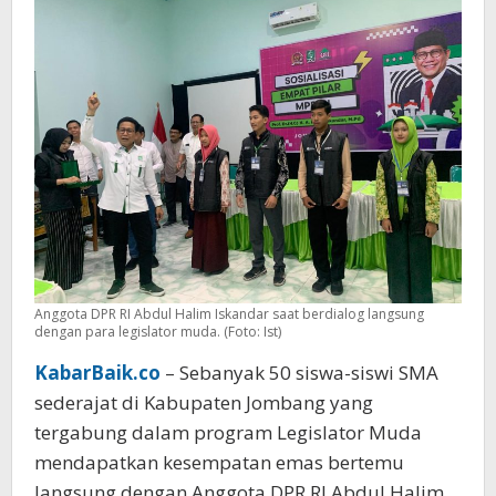
Emas
dan
Pesan
Inovasi
Hadapi
AI
Anggota DPR RI Abdul Halim Iskandar saat berdialog langsung
dengan para legislator muda. (Foto: Ist)
KabarBaik.co
– Sebanyak 50 siswa-siswi SMA
sederajat di Kabupaten Jombang yang
tergabung dalam program Legislator Muda
mendapatkan kesempatan emas bertemu
langsung dengan Anggota DPR RI Abdul Halim