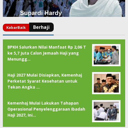
BPKH Salurkan Nilai Manfaat Rp 2,06 T
ke 5,7 Juta Calon Jemaah Haji yang
Menungg…
Haji 2027 Mulai Disiapkan, Kemenhaj
Perketat Syarat Kesehatan untuk
Tekan Angka …
Kemenhaj Mulai Lakukan Tahapan
Operasional Penyelenggaraan Ibadah
Haji 2027, Ini…