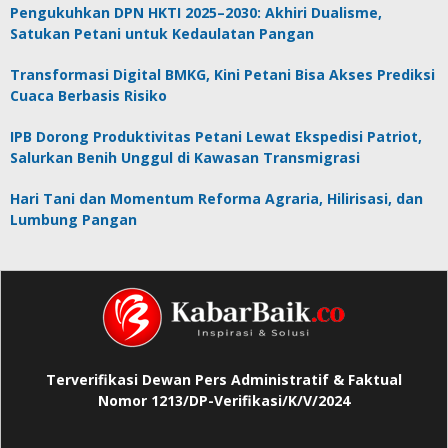
Pengukuhkan DPN HKTI 2025–2030: Akhiri Dualisme,
Satukan Petani untuk Kedaulatan Pangan
Transformasi Digital BMKG, Kini Petani Bisa Akses Prediksi
Cuaca Berbasis Risiko
IPB Dorong Produktivitas Petani Lewat Ekspedisi Patriot,
Salurkan Benih Unggul di Kawasan Transmigrasi
Hari Tani dan Momentum Reforma Agraria, Hilirisasi, dan
Lumbung Pangan
Terverifikasi Dewan Pers Administratif & Faktual
Nomor 1213/DP-Verifikasi/K/V/2024