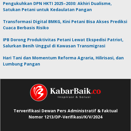
Pengukuhkan DPN HKTI 2025–2030: Akhiri Dualisme,
Satukan Petani untuk Kedaulatan Pangan
Transformasi Digital BMKG, Kini Petani Bisa Akses Prediksi
Cuaca Berbasis Risiko
IPB Dorong Produktivitas Petani Lewat Ekspedisi Patriot,
Salurkan Benih Unggul di Kawasan Transmigrasi
Hari Tani dan Momentum Reforma Agraria, Hilirisasi, dan
Lumbung Pangan
Terverifikasi Dewan Pers Administratif & Faktual
Nomor 1213/DP-Verifikasi/K/V/2024