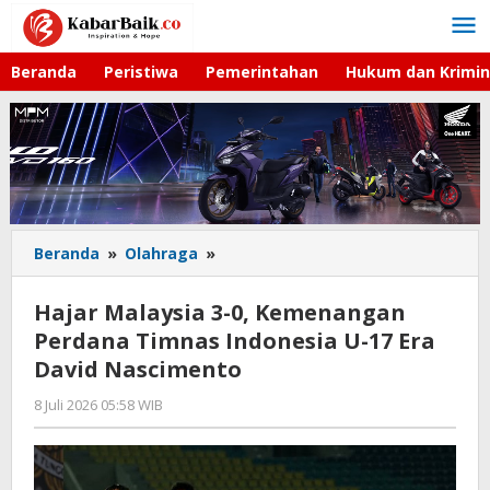
Lewati
ke
konten
Beranda
Peristiwa
Pemerintahan
Hukum dan Krimin
Beranda
»
Olahraga
»
Hajar
Malaysia
3-
Hajar Malaysia 3-0, Kemenangan
0,
Perdana Timnas Indonesia U-17 Era
Kemenangan
David Nascimento
Perdana
Timnas
8 Juli 2026 05:58 WIB
oleh
Indonesia
Hardy
U-
17
Era