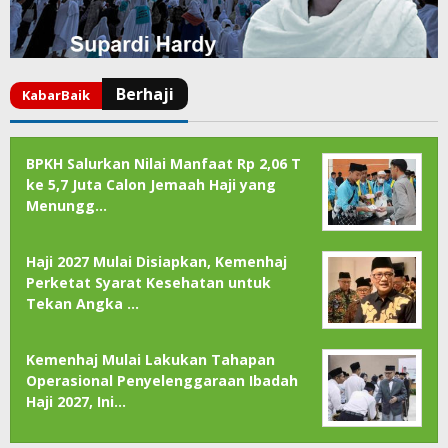
BPKH Salurkan Nilai Manfaat Rp 2,06 T
ke 5,7 Juta Calon Jemaah Haji yang
Menungg…
Haji 2027 Mulai Disiapkan, Kemenhaj
Perketat Syarat Kesehatan untuk
Tekan Angka …
Kemenhaj Mulai Lakukan Tahapan
Operasional Penyelenggaraan Ibadah
Haji 2027, Ini…