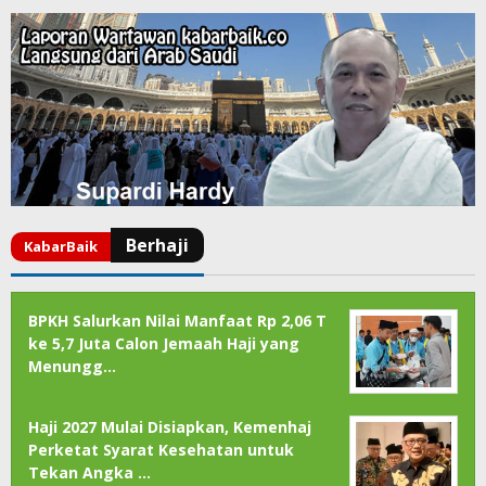
BPKH Salurkan Nilai Manfaat Rp 2,06 T
ke 5,7 Juta Calon Jemaah Haji yang
Menungg…
Haji 2027 Mulai Disiapkan, Kemenhaj
Perketat Syarat Kesehatan untuk
Tekan Angka …