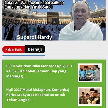
BPKH Salurkan Nilai Manfaat Rp 2,06 T
ke 5,7 Juta Calon Jemaah Haji yang
Menungg…
Haji 2027 Mulai Disiapkan, Kemenhaj
Perketat Syarat Kesehatan untuk
Tekan Angka …