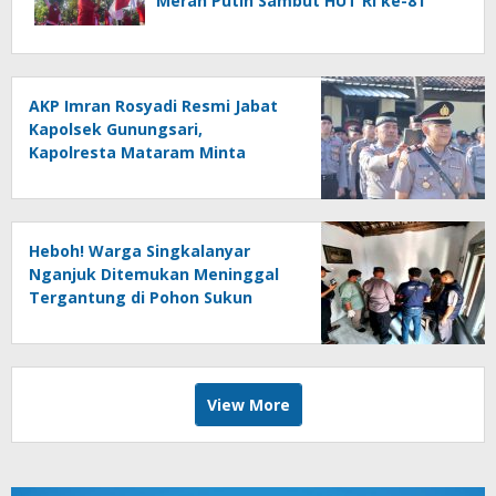
Merah Putih Sambut HUT RI ke-81
AKP Imran Rosyadi Resmi Jabat
Kapolsek Gunungsari,
Kapolresta Mataram Minta
Cepat Beradaptasi
Heboh! Warga Singkalanyar
Nganjuk Ditemukan Meninggal
Tergantung di Pohon Sukun
View More