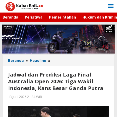
Lewati
ke
konten
Beranda
Peristiwa
Pemerintahan
Hukum dan Krimin
Beranda
»
Headline
»
Jadwal
dan
Prediksi
Jadwal dan Prediksi Laga Final
Laga
Australia Open 2026: Tiga Wakil
Final
Indonesia, Kans Besar Ganda Putra
Australia
Open
13 Juni 2026 21:34 WIB
oleh
2026:
Hardy
Tiga
Wakil
Indonesia,