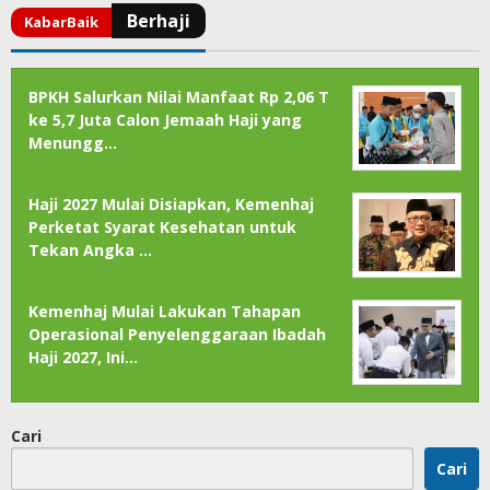
BPKH Salurkan Nilai Manfaat Rp 2,06 T
ke 5,7 Juta Calon Jemaah Haji yang
Menungg…
Haji 2027 Mulai Disiapkan, Kemenhaj
Perketat Syarat Kesehatan untuk
Tekan Angka …
Kemenhaj Mulai Lakukan Tahapan
Operasional Penyelenggaraan Ibadah
Haji 2027, Ini…
Cari
Cari