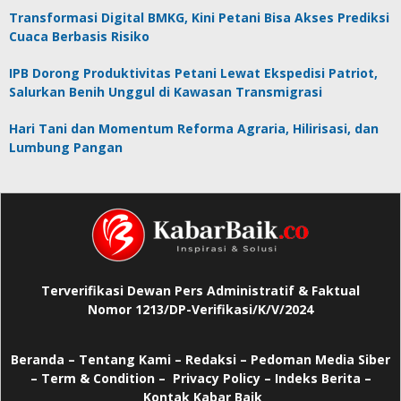
Transformasi Digital BMKG, Kini Petani Bisa Akses Prediksi
Cuaca Berbasis Risiko
IPB Dorong Produktivitas Petani Lewat Ekspedisi Patriot,
Salurkan Benih Unggul di Kawasan Transmigrasi
Hari Tani dan Momentum Reforma Agraria, Hilirisasi, dan
Lumbung Pangan
Terverifikasi Dewan Pers Administratif & Faktual
Nomor 1213/DP-Verifikasi/K/V/2024
Beranda
–
Tentang Kami –
Redaksi –
Pedoman Media Siber
–
Term & Condition –
Privacy Policy
–
Indeks Berita –
Kontak Kabar Baik