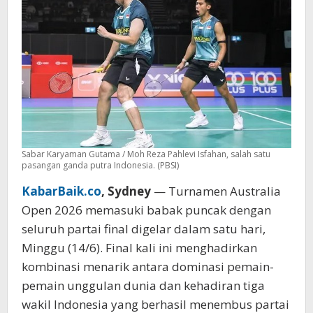
Kans
Besar
Ganda
Putra
Sabar Karyaman Gutama / Moh Reza Pahlevi Isfahan, salah satu
pasangan ganda putra Indonesia. (PBSI)
KabarBaik.co
, Sydney
— Turnamen Australia
Open 2026 memasuki babak puncak dengan
seluruh partai final digelar dalam satu hari,
Minggu (14/6). Final kali ini menghadirkan
kombinasi menarik antara dominasi pemain-
pemain unggulan dunia dan kehadiran tiga
wakil Indonesia yang berhasil menembus partai