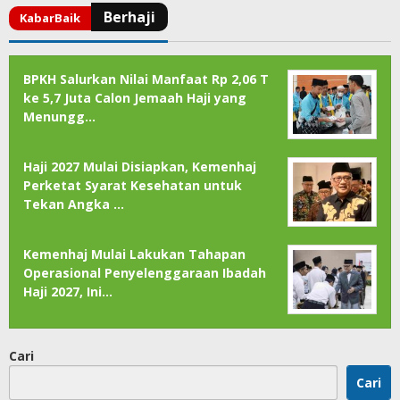
BPKH Salurkan Nilai Manfaat Rp 2,06 T
ke 5,7 Juta Calon Jemaah Haji yang
Menungg…
Haji 2027 Mulai Disiapkan, Kemenhaj
Perketat Syarat Kesehatan untuk
Tekan Angka …
Kemenhaj Mulai Lakukan Tahapan
Operasional Penyelenggaraan Ibadah
Haji 2027, Ini…
Cari
Cari