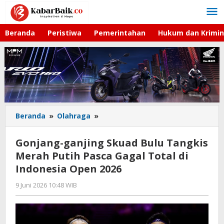
Lewati
ke
konten
Beranda
Peristiwa
Pemerintahan
Hukum dan Krimin
Beranda
»
Olahraga
»
Gonjang-
ganjing
Skuad
Gonjang-ganjing Skuad Bulu Tangkis
Bulu
Merah Putih Pasca Gagal Total di
Tangkis
Indonesia Open 2026
Merah
Putih
9 Juni 2026 10:48 WIB
oleh
Pasca
Hardy
Gagal
Total
di