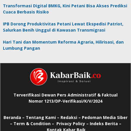
Transformasi Digital BMKG, Kini Petani Bisa Akses Prediksi
Cuaca Berbasis Risiko
IPB Dorong Produktivitas Petani Lewat Ekspedisi Patriot,
Salurkan Benih Unggul di Kawasan Transmigrasi
Hari Tani dan Momentum Reforma Agraria, Hilirisasi, dan
Lumbung Pangan
Terverifikasi Dewan Pers Administratif & Faktual
Nomor 1213/DP-Verifikasi/K/V/2024
Beranda
–
Tentang Kami –
Redaksi –
Pedoman Media Siber
–
Term & Condition –
Privacy Policy
–
Indeks Berita –
Kontak Kabar Baik