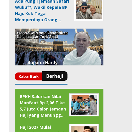
Ada Pungli Jemaah Safari
Wukuf?, Wakil Kepala BP
Haji: Kok Tega
Memperdaya Orang…
BPKH Salurkan Nilai
Manfaat Rp 2,06 T ke
5,7 Juta Calon Jemaah
Haji yang Menungg…
Haji 2027 Mulai