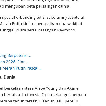
ap mengubah peta persaingan dunia.
ih spesial dibanding edisi sebelumnya. Setelah
 Merah Putih kini menempatkan dua wakil di
di tunggal putra serta pasangan Raymond
oung Berpotensi…
en 2026: Plot…
s Merah Putih Pasca…
tu Dunia
l berkelas antara An Se Young dan Akane
ra bertahan Indonesia Open sekaligus pemain
berapa tahun terakhir. Tahun lalu, pebulu