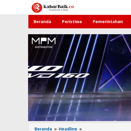
Lewati
ke
konten
Beranda
Peristiwa
Pemerintahan
Beranda
»
Headline
»
Bedah