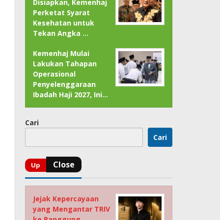
Disiapkan, Kemenhaj
Perketat Syarat
Kesehatan untuk
Tekan Angka …
Kemenhaj Mulai
Lakukan Tahapan
Operasional
Penyelenggaraan
Ibadah Haji 2027, Ini…
Cari
Cari
Jejak Kepercayaan
yang Mengantar TRIV
ke Panggung