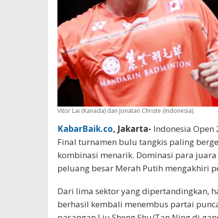
Vitor Lai (Kanada) dan Jonatan Christe (Indonesia).
KabarBaik.co
, Jakarta-
Indonesia Open 2
Final turnamen bulu tangkis paling berg
kombinasi menarik. Dominasi para juara 
peluang besar Merah Putih mengakhiri pe
Dari lima sektor yang dipertandingkan, 
berhasil kembali menembus partai puncak
pasangan Liu Sheng Shu/Tan Ning di ganda