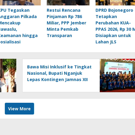
KPU Tegaskan
Restui Rencana
DPRD Bojonegoro
Anggaran Pilkada
Pinjaman Rp 786
Tetapkan
Mencakup
Miliar, PPP Jember
Perubahan KUA-
Bawaslu,
Minta Pemkab
PPAS 2026, Rp 30 
Keamanan hingga
Transparan
Disiapkan untuk
Sosialisasi
Lahan JLS
Bawa Misi Inklusif ke Tingkat
Nasional, Bupati Nganjuk
Lepas Kontingen Jamnas XII
2026
View More