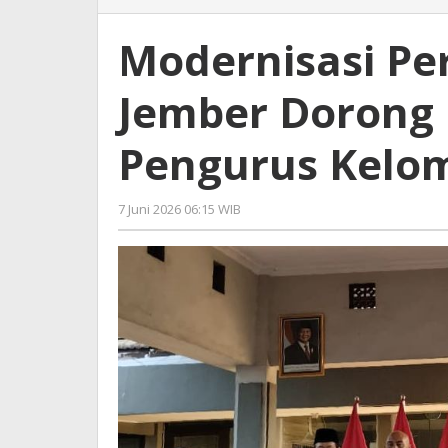
Pertanian,
Pemkab
Modernisasi Pe
Jember
Dorong
Jember Dorong
Pemuda
Masuk
Pengurus
Pengurus Kelo
Kelompok
Tani
7 Juni 2026 06:15 WIB
oleh
Andika
DP