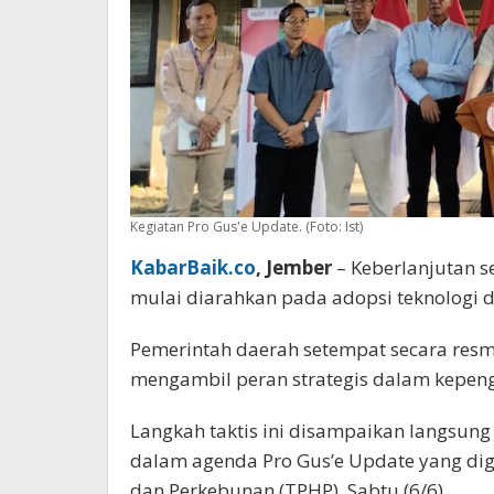
Kegiatan Pro Gus'e Update. (Foto: Ist)
KabarBaik.co
, Jember
– Keberlanjutan s
mulai diarahkan pada adopsi teknologi d
Pemerintah daerah setempat secara res
mengambil peran strategis dalam kepen
Langkah taktis ini disampaikan langsun
dalam agenda Pro Gus’e Update yang dig
dan Perkebunan (TPHP), Sabtu (6/6).