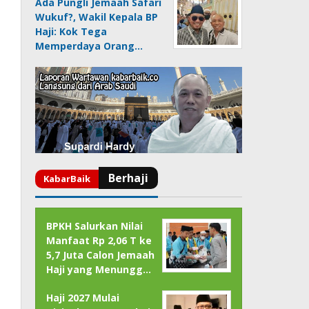
Ada Pungli Jemaah Safari
Wukuf?, Wakil Kepala BP
Haji: Kok Tega
Memperdaya Orang…
BPKH Salurkan Nilai
Manfaat Rp 2,06 T ke
5,7 Juta Calon Jemaah
Haji yang Menungg…
Haji 2027 Mulai