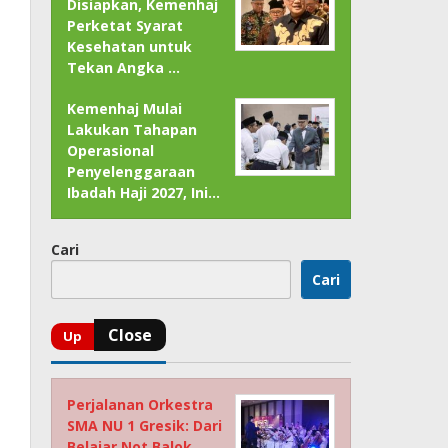
Disiapkan, Kemenhaj
Perketat Syarat
Kesehatan untuk
Tekan Angka …
Kemenhaj Mulai
Lakukan Tahapan
Operasional
Penyelenggaraan
Ibadah Haji 2027, Ini…
Cari
Cari
Perjalanan Orkestra
SMA NU 1 Gresik: Dari
Belajar Not Balok