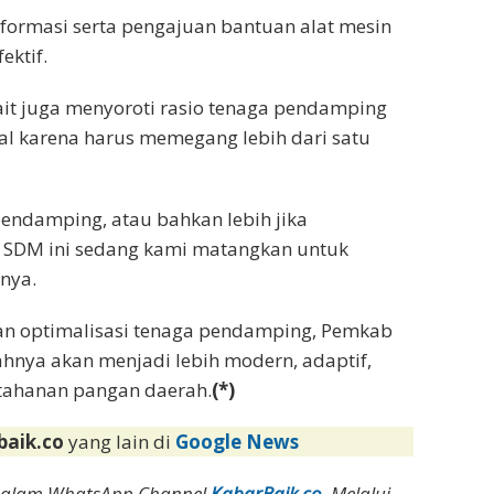
formasi serta pengajuan bantuan alat mesin
ektif.
it juga menyoroti rasio tenaga pendamping
deal karena harus memegang lebih dari satu
pendamping, atau bahkan lebih jika
SDM ini sedang kami matangkan untuk
nya.
an optimalisasi tenaga pendamping, Pemkab
yahnya akan menjadi lebih modern, adaptif,
etahanan pangan daerah.
(*)
baik.co
yang lain di
Google News
dalam WhatsApp Channel
KabarBaik.co
. Melalui