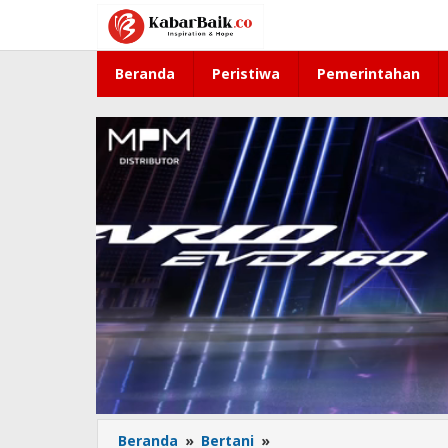
Lewati
ke
konten
Beranda
Peristiwa
Pemerintahan
Beranda
»
Bertani
»
Modernisasi