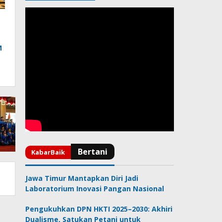
M
Jawa Timur Mantapkan Diri Jadi
Laboratorium Inovasi Pangan Nasional
Pengukuhkan DPN HKTI 2025–2030: Akhiri
Dualisme, Satukan Petani untuk