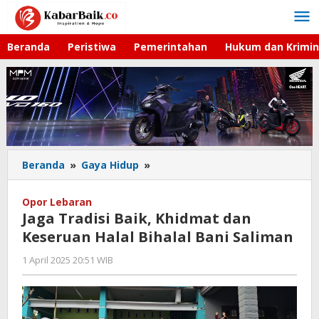
Lewati
ke
konten
Beranda
Peristiwa
Pemerintahan
Hukum dan Krimin
Beranda
»
Gaya Hidup
»
Jaga
Tradisi
Baik,
Opor Lebaran
Khidmat
Jaga Tradisi Baik, Khidmat dan
dan
Keseruan Halal Bihalal Bani Saliman
Keseruan
Halal
1 April 2025 20:51 WIB
oleh
Bihalal
Hardy
Bani
Saliman