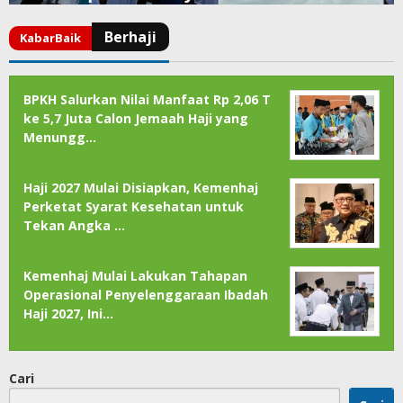
BPKH Salurkan Nilai Manfaat Rp 2,06 T
ke 5,7 Juta Calon Jemaah Haji yang
Menungg…
Haji 2027 Mulai Disiapkan, Kemenhaj
Perketat Syarat Kesehatan untuk
Tekan Angka …
Kemenhaj Mulai Lakukan Tahapan
Operasional Penyelenggaraan Ibadah
Haji 2027, Ini…
Cari