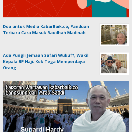
Doa untuk Media KabarBaik.co, Panduan
Terbaru Cara Masuk Raudhah Madinah
Ada Pungli Jemaah Safari Wukuf?, Wakil
Kepala BP Haji: Kok Tega Memperdaya
Orang…