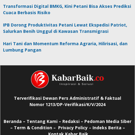
Transformasi Digital BMKG, Kini Petani Bisa Akses Prediksi
Cuaca Berbasis Risiko
IPB Dorong Produktivitas Petani Lewat Ekspedisi Patriot,
Salurkan Benih Unggul di Kawasan Transmigrasi
Hari Tani dan Momentum Reforma Agraria, Hilirisasi, dan
Lumbung Pangan
Terverifikasi Dewan Pers Administratif & Faktual
Nomor 1213/DP-Verifikasi/K/V/2024
Beranda
–
Tentang Kami –
Redaksi –
Pedoman Media Siber
–
Term & Condition –
Privacy Policy
–
Indeks Berita –
Kontak Kabar Baik