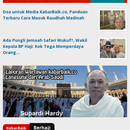
Doa untuk Media KabarBaik.co, Panduan
Terbaru Cara Masuk Raudhah Madinah
Ada Pungli Jemaah Safari Wukuf?, Wakil
Kepala BP Haji: Kok Tega Memperdaya
Orang…