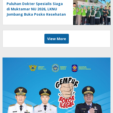
Puluhan Dokter Spesialis Siaga
di Muktamar NU 2026, LKNU
Jombang Buka Posko Kesehatan
24 Jam
View More