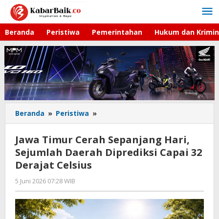
Lewati
ke
konten
Beranda
Peristiwa
Pemerintahan
Hukum dan Krimin
Beranda
»
Peristiwa
»
Jawa
Timur
Cerah
Jawa Timur Cerah Sepanjang Hari,
Sepanjang
Sejumlah Daerah Diprediksi Capai 32
Hari,
Derajat Celsius
Sejumlah
Daerah
5 Juni 2026 07:28 WIB
oleh
Diprediksi
Andika
Capai
DP
32
Derajat