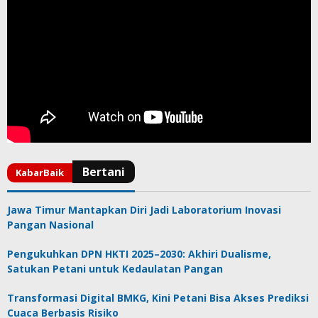
Jawa Timur Mantapkan Diri Jadi Laboratorium Inovasi
Pangan Nasional
Pengukuhkan DPN HKTI 2025–2030: Akhiri Dualisme,
Satukan Petani untuk Kedaulatan Pangan
Transformasi Digital BMKG, Kini Petani Bisa Akses Prediksi
Cuaca Berbasis Risiko