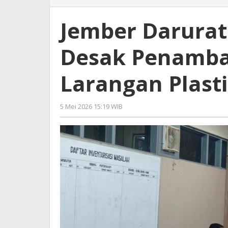
Darurat
Sampah,
Jember Darurat
Komisi
A
Desak Penamba
Desak
Penambahan
Anggaran
Larangan Plast
dan
Larangan
Plastik
5 Mei 2026 15:19 WIB
oleh
Gagah
Saputra