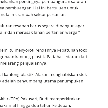
enekankan pentingnya pembangunan saluran
area pembuangan. Hal ini bertujuan untuk
ulai merambah sektor pertanian.
aluran resapan harus segera dibangun agar
galir dan merusak lahan pertanian warga,”
asdem itu menyoroti rendahnya kepatuhan toko
gunaan kantong plastik. Padahal, edaran dari
 melarang penjualannya.
al kantong plastik. Alasan menghabiskan stok
astik adalah penyumbang utama penumpukan
hir (TPA) Pakusari, Budi memperkirakan
aksimal hingga dua tahun ke depan.