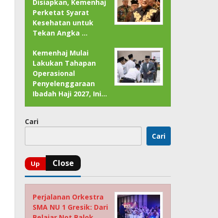
Disiapkan, Kemenhaj
Perketat Syarat
Kesehatan untuk
Tekan Angka …
Kemenhaj Mulai
Lakukan Tahapan
Operasional
Penyelenggaraan
Ibadah Haji 2027, Ini…
Cari
Cari
Perjalanan Orkestra
SMA NU 1 Gresik: Dari
Belajar Not Balok