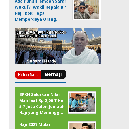
Ada Pungli Jemaah Safari
Wukuf?, Wakil Kepala BP
Haji: Kok Tega
Memperdaya Orang…
BPKH Salurkan Nilai
Manfaat Rp 2,06 T ke
5,7 Juta Calon Jemaah
Haji yang Menungg…
Haji 2027 Mulai