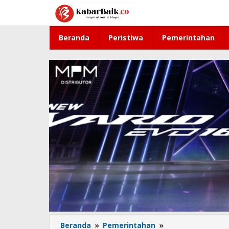
Lewati
ke
konten
Beranda
Peristiwa
Pemerintahan
Beranda
»
Pemerintahan
»
Jember