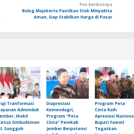
Pos berikutnya
t
Bulog Mojokerto Pastikan Stok MinyaKita
l
Aman, Siap Stabilkan Harga di Pasar
Puji Tranformasi
Diapresiasi
Program Peta
Layanan Adminduk
Kemendagri,
Cinta Raih
Jember, Wakil
Program “Peta
Apresiasi Nasional
Ketua Ombudsman
Cinta” Pemkab
Bupati Fawait
RI: Sungguh
Jember Berpotensi
Tegaskan