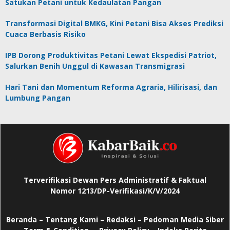
Satukan Petani untuk Kedaulatan Pangan
Transformasi Digital BMKG, Kini Petani Bisa Akses Prediksi
Cuaca Berbasis Risiko
IPB Dorong Produktivitas Petani Lewat Ekspedisi Patriot,
Salurkan Benih Unggul di Kawasan Transmigrasi
Hari Tani dan Momentum Reforma Agraria, Hilirisasi, dan
Lumbung Pangan
Terverifikasi Dewan Pers Administratif & Faktual
Nomor 1213/DP-Verifikasi/K/V/2024
Beranda
–
Tentang Kami –
Redaksi –
Pedoman Media Siber