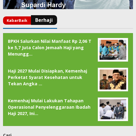
BPKH Salurkan Nilai Manfaat Rp 2,06 T
ke 5,7 Juta Calon Jemaah Haji yang
Menungg…
Haji 2027 Mulai Disiapkan, Kemenhaj
Perketat Syarat Kesehatan untuk
Tekan Angka …
Kemenhaj Mulai Lakukan Tahapan
Operasional Penyelenggaraan Ibadah
Haji 2027, Ini…
Cari