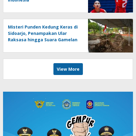
Misteri Punden Kedung Keras di
Sidoarjo, Penampakan Ular
Raksasa hingga Suara Gamelan
Gaib
View More