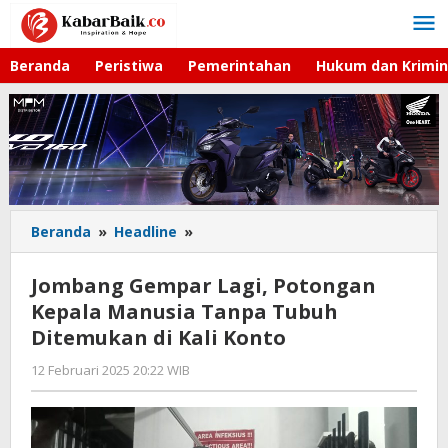
Lewati
ke
konten
Beranda
Peristiwa
Pemerintahan
Hukum dan Krimin
Beranda
»
Headline
»
Jombang
Gempar
Lagi,
Jombang Gempar Lagi, Potongan
Potongan
Kepala Manusia Tanpa Tubuh
Kepala
Ditemukan di Kali Konto
Manusia
Tanpa
12 Februari 2025 20:22 WIB
oleh
Tubuh
Andika
Ditemukan
DP
di
Kali