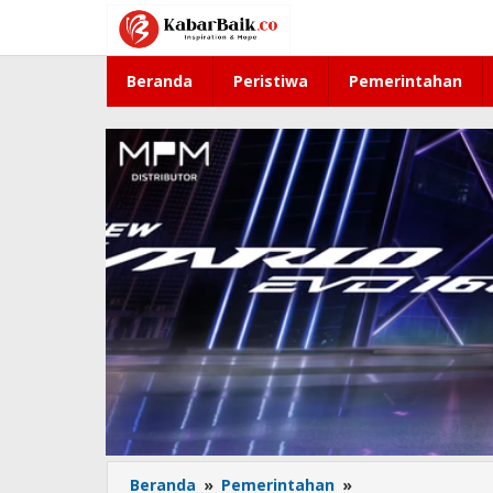
Lewati
ke
konten
Beranda
Peristiwa
Pemerintahan
Beranda
»
Pemerintahan
»
Kaisar,