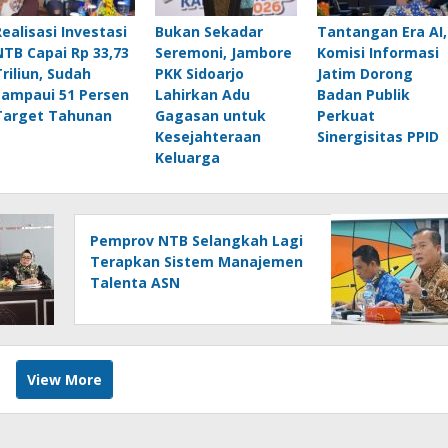
Realisasi Investasi
Bukan Sekadar
Tantangan Era AI,
NTB Capai Rp 33,73
Seremoni, Jambore
Komisi Informasi
Triliun, Sudah
PKK Sidoarjo
Jatim Dorong
Lampaui 51 Persen
Lahirkan Adu
Badan Publik
Target Tahunan
Gagasan untuk
Perkuat
Kesejahteraan
Sinergisitas PPID
Keluarga
Pemprov NTB Selangkah Lagi
Terapkan Sistem Manajemen
Talenta ASN
View More