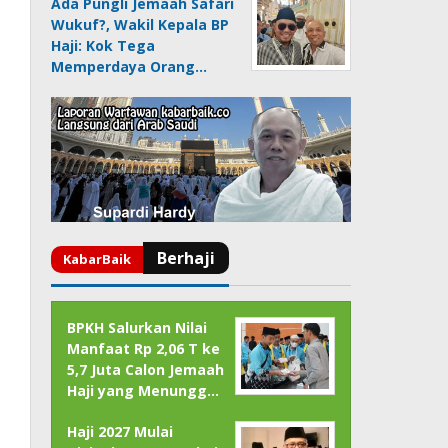
Ada Pungli Jemaah Safari
Wukuf?, Wakil Kepala BP
Haji: Kok Tega
Memperdaya Orang…
BPKH Salurkan Nilai
Manfaat Rp 2,06 T ke
5,7 Juta Calon Jemaah
Haji yang Menungg…
Haji 2027 Mulai