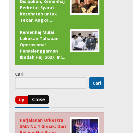
Disiapkan, Kemenhaj
Perketat Syarat
Kesehatan untuk
Tekan Angka …
Kemenhaj Mulai
Lakukan Tahapan
Operasional
Penyelenggaraan
Ibadah Haji 2027, Ini…
Cari
Cari
Perjalanan Orkestra
SMA NU 1 Gresik: Dari
Belajar Not Balok