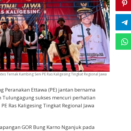
 Ternak Kambing Seni PE Ras Kaligesing Tingkat Regional Jawa
g Peranakan Ettawa (PE) jantan bernama
en Tulungagung sukses mencuri perhatian
PE Ras Kaligesing Tingkat Regional Jawa
i Lapangan GOR Bung Karno Nganjuk pada