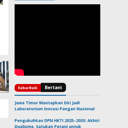
Jawa Timur Mantapkan Diri Jadi
Laboratorium Inovasi Pangan Nasional
Pengukuhkan DPN HKTI 2025–2030: Akhiri
Dualisme, Satukan Petani untuk