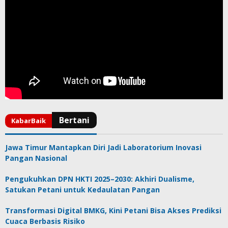
Jawa Timur Mantapkan Diri Jadi Laboratorium Inovasi
Pangan Nasional
Pengukuhkan DPN HKTI 2025–2030: Akhiri Dualisme,
Satukan Petani untuk Kedaulatan Pangan
Transformasi Digital BMKG, Kini Petani Bisa Akses Prediksi
Cuaca Berbasis Risiko