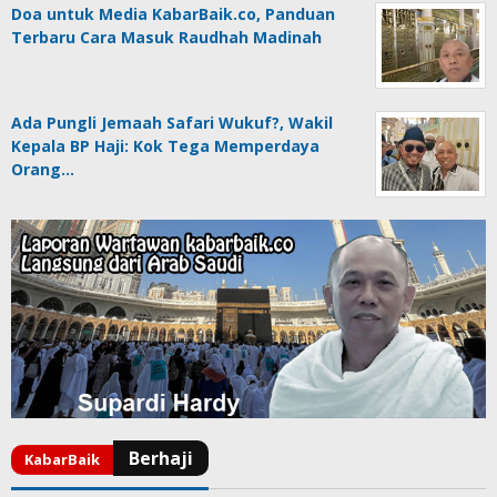
Doa untuk Media KabarBaik.co, Panduan
Terbaru Cara Masuk Raudhah Madinah
Ada Pungli Jemaah Safari Wukuf?, Wakil
Kepala BP Haji: Kok Tega Memperdaya
Orang…