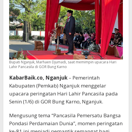
Pancasila
Adalah
Way
of
Life
Bupati Nganjuk, Marhaen Djumadi, saat memimpin upacara Hari
Lahir Pancasila di GOR Bung Karno
KabarBaik.co, Nganjuk
– Pemerintah
Kabupaten (Pemkab) Nganjuk menggelar
upacara peringatan Hari Lahir Pancasila pada
Senin (1/6) di GOR Bung Karno, Nganjuk.
Mengusung tema “Pancasila Pemersatu Bangsa
Pondasi Perdamaian Dunia”, momen peringatan
ke-81 ini menjadi pemantik semangat bagi