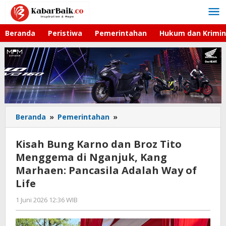
Lewati
ke
konten
Beranda
Peristiwa
Pemerintahan
Hukum dan Krimin
Beranda
»
Pemerintahan
»
Kisah
Bung
Karno
Kisah Bung Karno dan Broz Tito
dan
Menggema di Nganjuk, Kang
Broz
Marhaen: Pancasila Adalah Way of
Tito
Menggema
Life
di
1 Juni 2026 12:36 WIB
oleh
Nganjuk,
Gagah
Kang
Saputra
Marhaen: