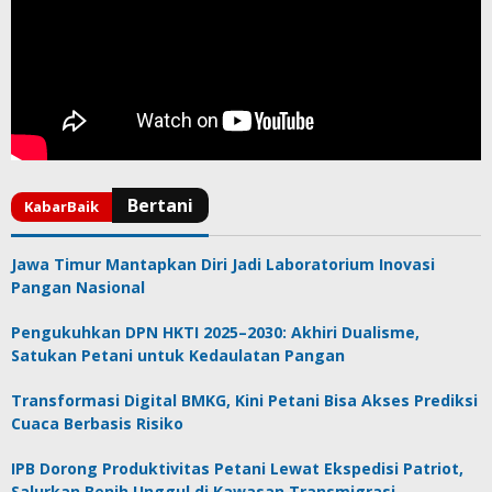
Jawa Timur Mantapkan Diri Jadi Laboratorium Inovasi
Pangan Nasional
Pengukuhkan DPN HKTI 2025–2030: Akhiri Dualisme,
Satukan Petani untuk Kedaulatan Pangan
Transformasi Digital BMKG, Kini Petani Bisa Akses Prediksi
Cuaca Berbasis Risiko
IPB Dorong Produktivitas Petani Lewat Ekspedisi Patriot,
Salurkan Benih Unggul di Kawasan Transmigrasi