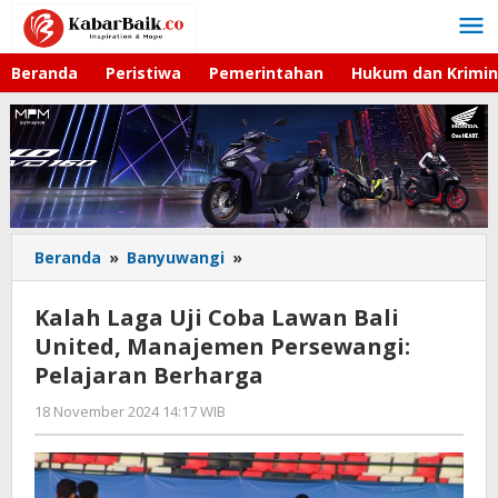
Lewati
ke
konten
Beranda
Peristiwa
Pemerintahan
Hukum dan Krimin
Beranda
»
Banyuwangi
»
Kalah
Laga
Uji
Kalah Laga Uji Coba Lawan Bali
Coba
United, Manajemen Persewangi:
Lawan
Pelajaran Berharga
Bali
United,
18 November 2024 14:17 WIB
oleh
Manajemen
Gagah
Persewangi:
Saputra
Pelajaran
Berharga