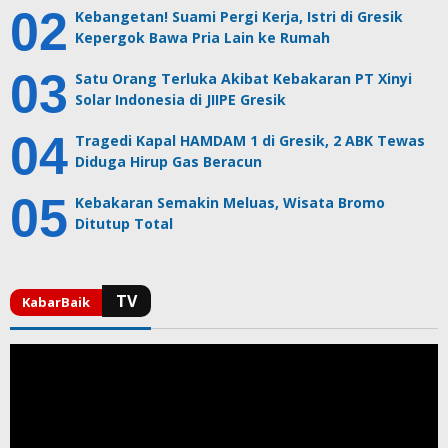
Kebangetan! Suami Pergi Kerja, Istri di Gresik
Kepergok Bawa Pria Lain ke Rumah
Satu Orang Terluka Akibat Kebakaran PT Xinyi
Solar Indonesia di JIIPE Gresik
Tragedi Kapal HAMDAM 1 di Gresik, 2 ABK Tewas
Diduga Hirup Gas Beracun
Kebakaran Semakin Meluas, Wisata Bromo
Ditutup Total