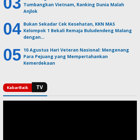
Tumbangkan Vietnam, Ranking Dunia Malah
Anjlok
Bukan Sekadar Cek Kesehatan, KKN MAS
Kelompok 1 Bekali Remaja Buludendeng Malang
dengan…
10 Agustus Hari Veteran Nasional: Mengenang
Para Pejuang yang Mempertahankan
Kemerdekaan