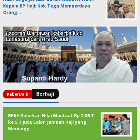
Kepala BP Haji: Kok Tega Memperdaya
Orang…
BPKH Salurkan Nilai Manfaat Rp 2,06 T
ke 5,7 Juta Calon Jemaah Haji yang
Menungg…