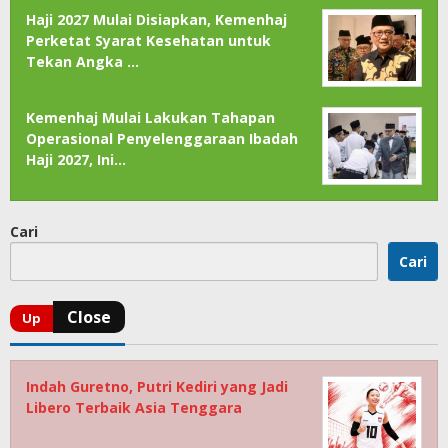
Haji 2027 Mulai Disiapkan, Kemenhaj
Perketat Syarat Kesehatan untuk
Tekan Angka …
Kemenhaj Mulai Lakukan Tahapan
Operasional Penyelenggaraan Ibadah
Haji 2027, Ini…
Cari
Cari
Indah Guretno, Putri Kediri yang Jadi
Libero Terbaik Asia Tenggara