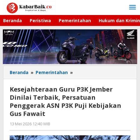
Lewati
ke
konten
Beranda
Peristiwa
Pemerintahan
Hukum dan Krimin
Beranda
»
Pemerintahan
»
Kesejahteraan
Guru
P3K
Kesejahteraan Guru P3K Jember
Jember
Dinilai Terbaik, Persatuan
Dinilai
Penggerak ASN P3K Puji Kebijakan
Terbaik,
Persatuan
Gus Fawait
Penggerak
13 Mei 2026 12:40 WIB
oleh
ASN
Gagah
P3K
Saputra
Puji