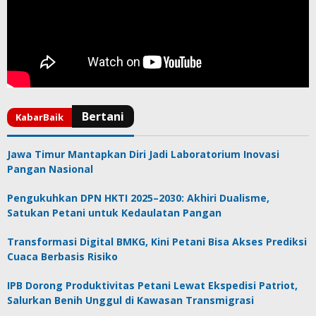
Jawa Timur Mantapkan Diri Jadi Laboratorium Inovasi
Pangan Nasional
Pengukuhkan DPN HKTI 2025–2030: Akhiri Dualisme,
Satukan Petani untuk Kedaulatan Pangan
Transformasi Digital BMKG, Kini Petani Bisa Akses Prediksi
Cuaca Berbasis Risiko
IPB Dorong Produktivitas Petani Lewat Ekspedisi Patriot,
Salurkan Benih Unggul di Kawasan Transmigrasi