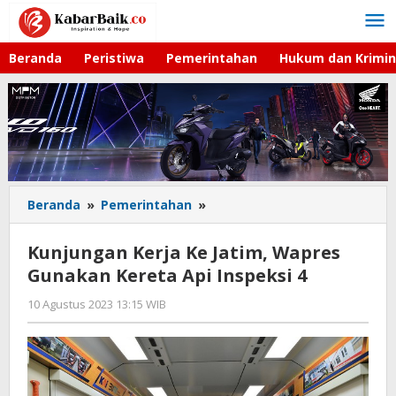
Lewati
ke
konten
Beranda
Peristiwa
Pemerintahan
Hukum dan Krimin
Beranda
»
Pemerintahan
»
Kunjungan
Kerja
Ke
Kunjungan Kerja Ke Jatim, Wapres
Jatim,
Gunakan Kereta Api Inspeksi 4
Wapres
Gunakan
10 Agustus 2023 13:15 WIB
oleh
Kereta
Azka
Api
Inspeksi
4