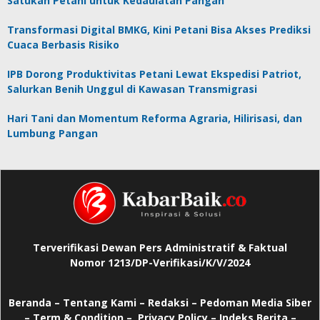
Satukan Petani untuk Kedaulatan Pangan
Transformasi Digital BMKG, Kini Petani Bisa Akses Prediksi
Cuaca Berbasis Risiko
IPB Dorong Produktivitas Petani Lewat Ekspedisi Patriot,
Salurkan Benih Unggul di Kawasan Transmigrasi
Hari Tani dan Momentum Reforma Agraria, Hilirisasi, dan
Lumbung Pangan
Terverifikasi Dewan Pers Administratif & Faktual
Nomor 1213/DP-Verifikasi/K/V/2024
Beranda
–
Tentang Kami –
Redaksi –
Pedoman Media Siber
–
Term & Condition –
Privacy Policy
–
Indeks Berita –