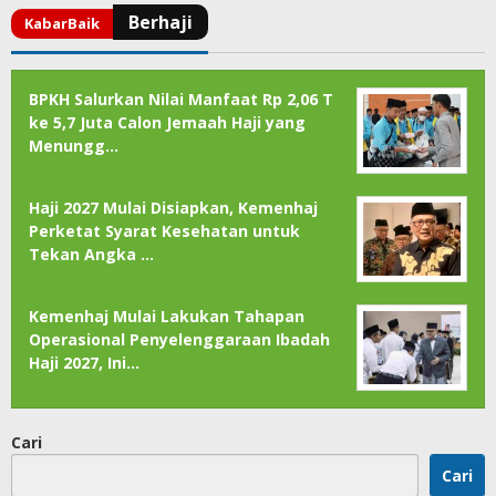
BPKH Salurkan Nilai Manfaat Rp 2,06 T
ke 5,7 Juta Calon Jemaah Haji yang
Menungg…
Haji 2027 Mulai Disiapkan, Kemenhaj
Perketat Syarat Kesehatan untuk
Tekan Angka …
Kemenhaj Mulai Lakukan Tahapan
Operasional Penyelenggaraan Ibadah
Haji 2027, Ini…
Cari
Cari