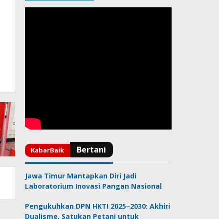
Jawa Timur Mantapkan Diri Jadi
Laboratorium Inovasi Pangan Nasional
Pengukuhkan DPN HKTI 2025–2030: Akhiri
Dualisme, Satukan Petani untuk