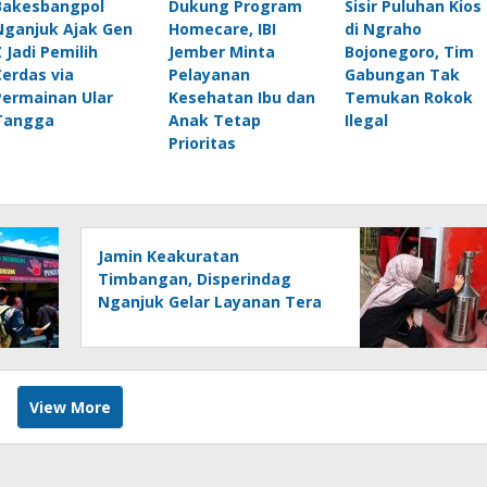
Bakesbangpol
Dukung Program
Sisir Puluhan Kios
Nganjuk Ajak Gen
Homecare, IBI
di Ngraho
Z Jadi Pemilih
Jember Minta
Bojonegoro, Tim
Cerdas via
Pelayanan
Gabungan Tak
Permainan Ular
Kesehatan Ibu dan
Temukan Rokok
Tangga
Anak Tetap
Ilegal
Prioritas
Jamin Keakuratan
Timbangan, Disperindag
Nganjuk Gelar Layanan Tera
Ulang di Berbagai Kecamatan
View More