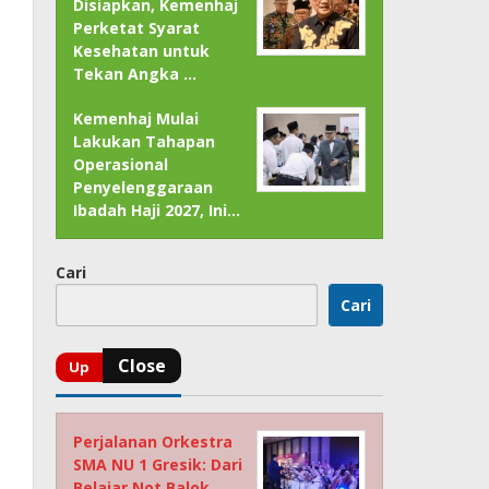
Disiapkan, Kemenhaj
Perketat Syarat
Kesehatan untuk
Tekan Angka …
Kemenhaj Mulai
Lakukan Tahapan
Operasional
Penyelenggaraan
Ibadah Haji 2027, Ini…
Cari
Cari
Perjalanan Orkestra
SMA NU 1 Gresik: Dari
Belajar Not Balok