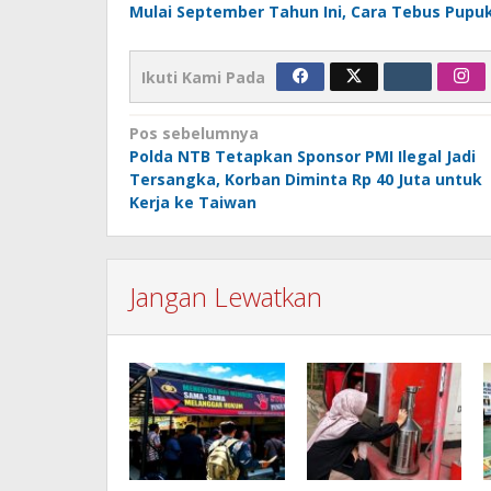
Mulai September Tahun Ini, Cara Tebus Pupuk 
Ikuti Kami Pada
Navigasi
Pos sebelumnya
Polda NTB Tetapkan Sponsor PMI Ilegal Jadi
pos
Tersangka, Korban Diminta Rp 40 Juta untuk
Kerja ke Taiwan
Jangan Lewatkan