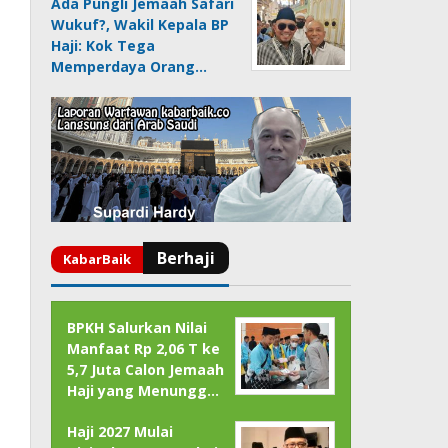
Ada Pungli Jemaah Safari
Wukuf?, Wakil Kepala BP
Haji: Kok Tega
Memperdaya Orang…
BPKH Salurkan Nilai
Manfaat Rp 2,06 T ke
5,7 Juta Calon Jemaah
Haji yang Menungg…
Haji 2027 Mulai