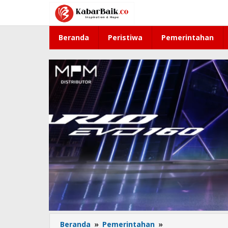
Lewati
ke
konten
Beranda
Peristiwa
Pemerintahan
Beranda
»
Pemerintahan
»
Libur