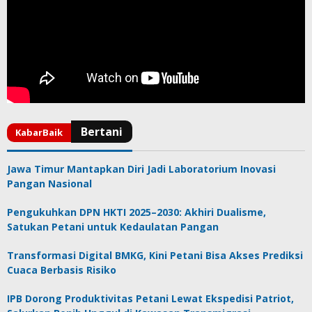
Jawa Timur Mantapkan Diri Jadi Laboratorium Inovasi
Pangan Nasional
Pengukuhkan DPN HKTI 2025–2030: Akhiri Dualisme,
Satukan Petani untuk Kedaulatan Pangan
Transformasi Digital BMKG, Kini Petani Bisa Akses Prediksi
Cuaca Berbasis Risiko
IPB Dorong Produktivitas Petani Lewat Ekspedisi Patriot,