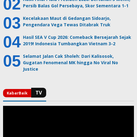
Persib Balas Gol Persebaya, Skor Sementara 1-1
Kecelakaan Maut di Gedangan Sidoarjo,
Pengendara Vega Tewas Ditabrak Truk
Hasil SEA V Cup 2026: Comeback Bersejarah Sejak
2019! Indonesia Tumbangkan Vietnam 3-2
Selamat Jalan Cak Sholeh: Dari Kalisosok,
Gugatan Fenomenal MK hingga No Viral No
Justice