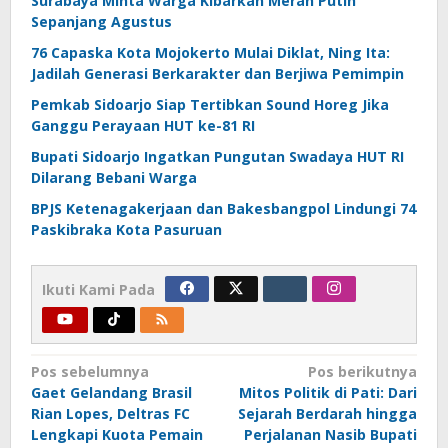
Surabaya Minta Warga Kibarkan Merah Putih
Sepanjang Agustus
76 Capaska Kota Mojokerto Mulai Diklat, Ning Ita:
Jadilah Generasi Berkarakter dan Berjiwa Pemimpin
Pemkab Sidoarjo Siap Tertibkan Sound Horeg Jika
Ganggu Perayaan HUT ke-81 RI
Bupati Sidoarjo Ingatkan Pungutan Swadaya HUT RI
Dilarang Bebani Warga
BPJS Ketenagakerjaan dan Bakesbangpol Lindungi 74
Paskibraka Kota Pasuruan
Ikuti Kami Pada
Navigasi
Pos sebelumnya
Pos berikutnya
Gaet Gelandang Brasil
Mitos Politik di Pati: Dari
pos
Rian Lopes, Deltras FC
Sejarah Berdarah hingga
Lengkapi Kuota Pemain
Perjalanan Nasib Bupati