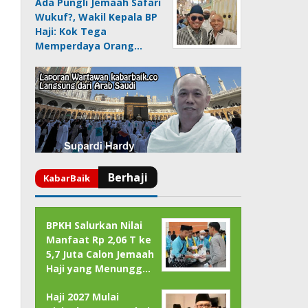
Ada Pungli Jemaah Safari
Wukuf?, Wakil Kepala BP
Haji: Kok Tega
Memperdaya Orang…
BPKH Salurkan Nilai
Manfaat Rp 2,06 T ke
5,7 Juta Calon Jemaah
Haji yang Menungg…
Haji 2027 Mulai