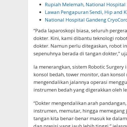
Rupiah Melemah, National Hospital
Lawan Pengapuran Sendi, Hip and K
National Hospital Gandeng CryoCor
“Pada laparoskopi biasa, seluruh perger
dokter. Kini, kami dibantu teknologi rob
dokter. Namun perlu ditegaskan, robot ini
sepenuhnya berada di tangan dokter,” ujar
Ia menerangkan, sistem Robotic Surgery i
konsol bedah, tower monitor, dan konsol 
mengendalikan jalannya operasi menggu
instrumen bedah yang digerakkan oleh le
“Dokter mengendalikan arah pandangan
instrumen, memutar, hingga memegang jar
tangan kita benar-benar masuk ke dalam t
dan presisi yang jauh lebih tinggi,” jelasn