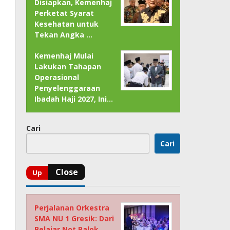
Disiapkan, Kemenhaj
Perketat Syarat
Kesehatan untuk
Tekan Angka …
Kemenhaj Mulai
Lakukan Tahapan
Operasional
Penyelenggaraan
Ibadah Haji 2027, Ini…
Cari
Cari
Perjalanan Orkestra
SMA NU 1 Gresik: Dari
Belajar Not Balok