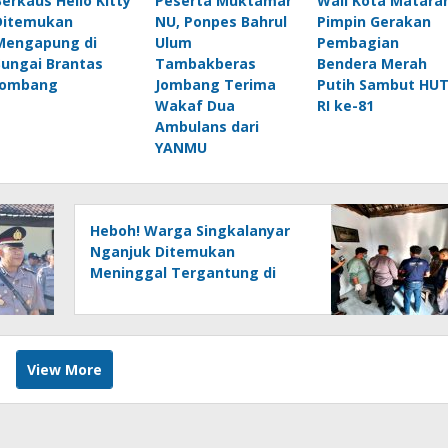
Berkaus Hello Kitty
Peserta Muktamar
Wali Kota Matar
Ditemukan
NU, Ponpes Bahrul
Pimpin Gerakan
Mengapung di
Ulum
Pembagian
Sungai Brantas
Tambakberas
Bendera Merah
Jombang
Jombang Terima
Putih Sambut HU
Wakaf Dua
RI ke-81
Ambulans dari
YANMU
Heboh! Warga Singkalanyar
Nganjuk Ditemukan
Meninggal Tergantung di
Pohon Sukun
View More