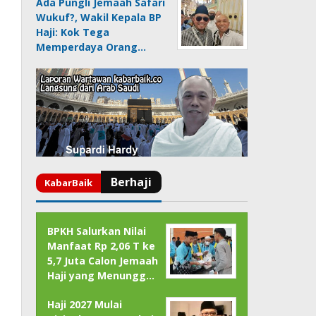
Ada Pungli Jemaah Safari
Wukuf?, Wakil Kepala BP
Haji: Kok Tega
Memperdaya Orang…
BPKH Salurkan Nilai
Manfaat Rp 2,06 T ke
5,7 Juta Calon Jemaah
Haji yang Menungg…
Haji 2027 Mulai