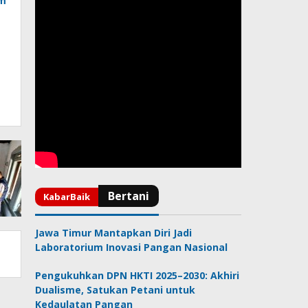
am
T
Jawa Timur Mantapkan Diri Jadi
Laboratorium Inovasi Pangan Nasional
Pengukuhkan DPN HKTI 2025–2030: Akhiri
Dualisme, Satukan Petani untuk
Kedaulatan Pangan