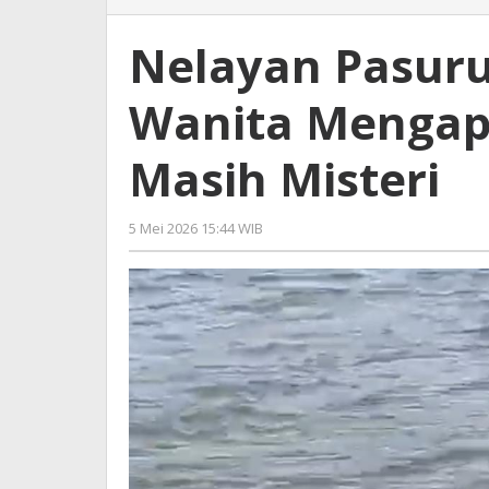
Pasuruan
Temukan
Nelayan Pasur
Mayat
Wanita
Wanita Mengapu
Mengapung
di
Laut,
Masih Misteri
Identitas
Masih
Misteri
5 Mei 2026 15:44 WIB
oleh
Andika
DP