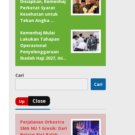
Disiapkan, Kemenhaj
Perketat Syarat
Kesehatan untuk
Tekan Angka …
Kemenhaj Mulai
Lakukan Tahapan
Operasional
Penyelenggaraan
Ibadah Haji 2027, Ini…
Cari
Cari
Perjalanan Orkestra
SMA NU 1 Gresik: Dari
Belajar Not Balok