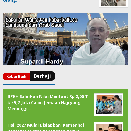
Orang…
BPKH Salurkan Nilai Manfaat Rp 2,06 T
ke 5,7 Juta Calon Jemaah Haji yang
Menungg…
Haji 2027 Mulai Disiapkan, Kemenhaj