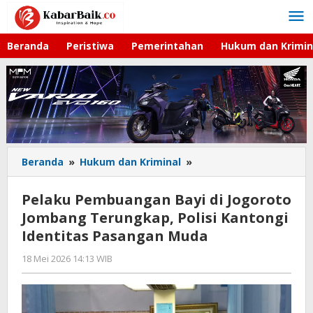
Lewati
ke
konten
Beranda
Peristiwa
Pemerintahan
Hukum dan Krimin
Beranda
»
Hukum dan Kriminal
»
Pelaku
Pembuangan
Bayi
Pelaku Pembuangan Bayi di Jogoroto
di
Jombang Terungkap, Polisi Kantongi
Jogoroto
Identitas Pasangan Muda
Jombang
Terungkap,
18 Mei 2026 14:13 WIB
oleh
Polisi
Faisal
Kantongi
Identitas
Pasangan