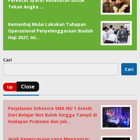
Perketat Syarat Kesehatan untuk
Tekan Angka …
Kemenhaj Mulai Lakukan Tahapan
Operasional Penyelenggaraan Ibadah
Haji 2027, Ini…
Cari
Cari
Perjalanan Orkestra SMA NU 1 Gresik:
Dari Belajar Not Balok hingga Tampil di
Hadapan Prabowo dan Jok…
Jejak Kepercayaan yang Mengantar