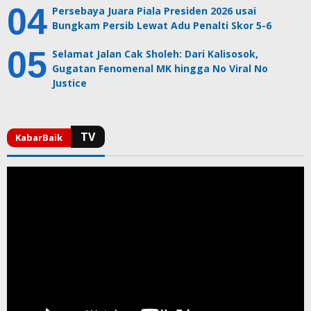
Persebaya Juara Piala Presiden 2026 usai
Bungkam Persib Lewat Adu Penalti Skor 5-6
Selamat Jalan Cak Sholeh: Dari Kalisosok,
Gugatan Fenomenal MK hingga No Viral No
Justice