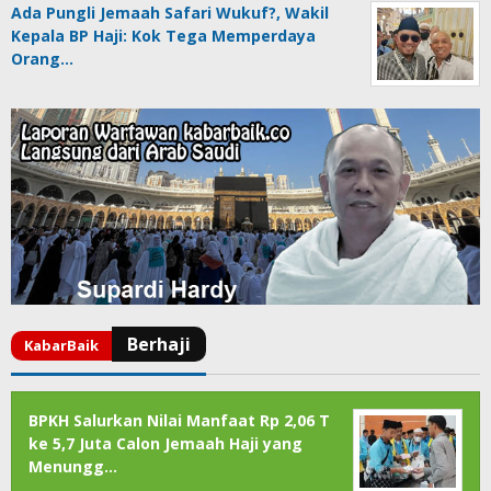
Ada Pungli Jemaah Safari Wukuf?, Wakil
Kepala BP Haji: Kok Tega Memperdaya
Orang…
BPKH Salurkan Nilai Manfaat Rp 2,06 T
ke 5,7 Juta Calon Jemaah Haji yang
Menungg…