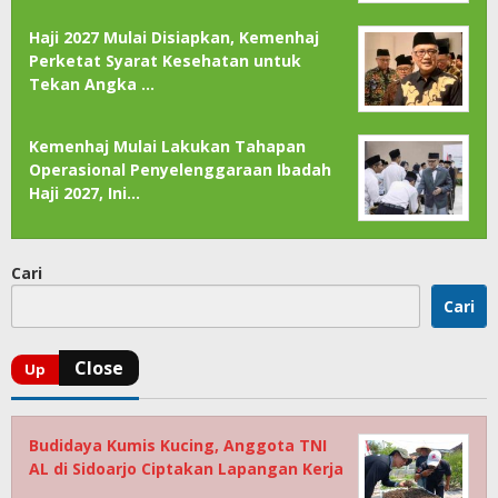
Haji 2027 Mulai Disiapkan, Kemenhaj
Perketat Syarat Kesehatan untuk
Tekan Angka …
Kemenhaj Mulai Lakukan Tahapan
Operasional Penyelenggaraan Ibadah
Haji 2027, Ini…
Cari
Cari
Budidaya Kumis Kucing, Anggota TNI
AL di Sidoarjo Ciptakan Lapangan Kerja