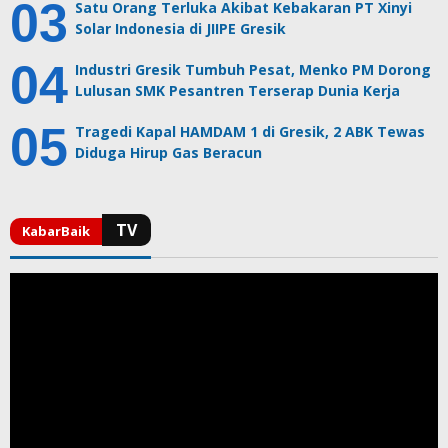
Satu Orang Terluka Akibat Kebakaran PT Xinyi
Solar Indonesia di JIIPE Gresik
Industri Gresik Tumbuh Pesat, Menko PM Dorong
Lulusan SMK Pesantren Terserap Dunia Kerja
Tragedi Kapal HAMDAM 1 di Gresik, 2 ABK Tewas
Diduga Hirup Gas Beracun