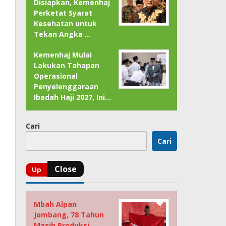
Disiapkan, Kemenhaj
Perketat Syarat
Kesehatan untuk
Tekan Angka …
Kemenhaj Mulai
Lakukan Tahapan
Operasional
Penyelenggaraan
Ibadah Haji 2027, Ini…
Cari
Cari
Mbah Alpan
Jombang, 78 Tahun
Masih Produksi