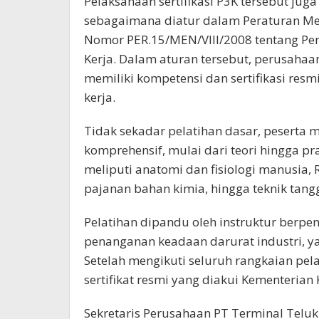
Pelaksanaan sertifikasi P3K tersebut j
sebagaimana diatur dalam Peraturan Men
Nomor PER.15/MEN/VIII/2008 tentang Pe
Kerja. Dalam aturan tersebut, perusaha
memiliki kompetensi dan sertifikasi resmi
kerja.
Tidak sekadar pelatihan dasar, peserta
komprehensif, mulai dari teori hingga pr
meliputi anatomi dan fisiologi manusia, 
pajanan bahan kimia, hingga teknik tang
Pelatihan dipandu oleh instruktur berpe
penanganan keadaan darurat industri, ya
Setelah mengikuti seluruh rangkaian pel
sertifikat resmi yang diakui Kementerian
Sekretaris Perusahaan PT Terminal Telu