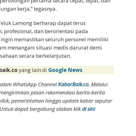
rtolongan pertama secara cepat, tepat, dan
kungan kerja,” tegasnya.
 Teluk Lamong berharap dapat terus
 profesional, dan berorientasi pada
a ingin memastikan seluruh personel memiliki
lam menangani situasi medis darurat demi
ahaan secara berkelanjutan.
baik.co
yang lain di
Google News
dalam WhatsApp Channel
KabarBaik.co
. Melalui
 mengirimkan pesan rekomendasi berita-berita
olitik, pemerintahan hingga update kabar seputar
Untuk dapat bergabung silakan klik
di sini