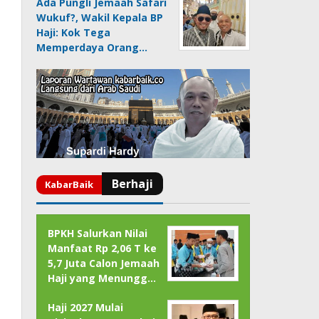
Ada Pungli Jemaah Safari
Wukuf?, Wakil Kepala BP
Haji: Kok Tega
Memperdaya Orang…
BPKH Salurkan Nilai
Manfaat Rp 2,06 T ke
5,7 Juta Calon Jemaah
Haji yang Menungg…
Haji 2027 Mulai