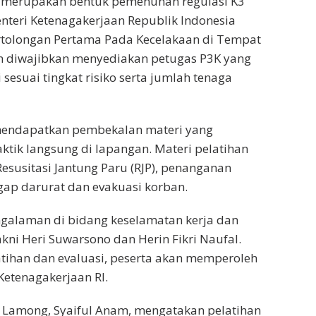
uga merupakan bentuk pemenuhan regulasi K3
teri Ketenagakerjaan Republik Indonesia
rtolongan Pertama Pada Kecelakaan di Tempat
an diwajibkan menyediakan petugas P3K yang
 sesuai tingkat risiko serta jumlah tenaga
 mendapatkan pembekalan materi yang
aktik langsung di lapangan. Materi pelatihan
Resusitasi Jantung Paru (RJP), penanganan
gap darurat dan evakuasi korban.
ngalaman di bidang keselamatan kerja dan
kni Heri Suwarsono dan Herin Fikri Naufal.
atihan dan evaluasi, peserta akan memperoleh
 Ketenagakerjaan RI.
k Lamong, Syaiful Anam, mengatakan pelatihan