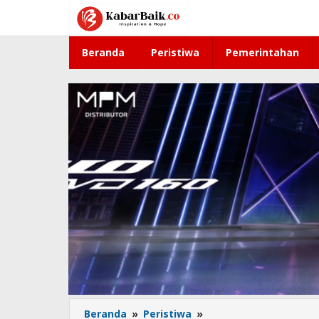
Lewati
ke
konten
Beranda
Peristiwa
Pemerintahan
Beranda
»
Peristiwa
»
Perkuat