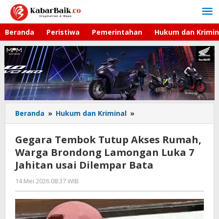
Lewati
ke
konten
Beranda
Peristiwa
Pemerintahan
Hukum dan Krimin
Beranda
»
Hukum dan Kriminal
»
Gegara
Tembok
Tutup
Gegara Tembok Tutup Akses Rumah,
Akses
Warga Brondong Lamongan Luka 7
Rumah,
Jahitan usai Dilempar Bata
Warga
Brondong
14 Mei 2026 08:37 WIB
oleh
Lamongan
Andika
Luka
DP
7
Jahitan