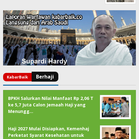
BPKH Salurkan Nilai Manfaat Rp 2,06 T
ke 5,7 Juta Calon Jemaah Haji yang
Menungg…
Haji 2027 Mulai Disiapkan, Kemenhaj
Perketat Syarat Kesehatan untuk