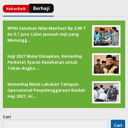
BPKH Salurkan Nilai Manfaat Rp 2,06 T
ke 5,7 Juta Calon Jemaah Haji yang
Menungg…
Haji 2027 Mulai Disiapkan, Kemenhaj
Perketat Syarat Kesehatan untuk
Tekan Angka …
Kemenhaj Mulai Lakukan Tahapan
Operasional Penyelenggaraan Ibadah
Haji 2027, Ini…
Cari
Cari