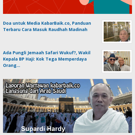
Doa untuk Media KabarBaik.co, Panduan
Terbaru Cara Masuk Raudhah Madinah
Ada Pungli Jemaah Safari Wukuf?, Wakil
Kepala BP Haji: Kok Tega Memperdaya
Orang…