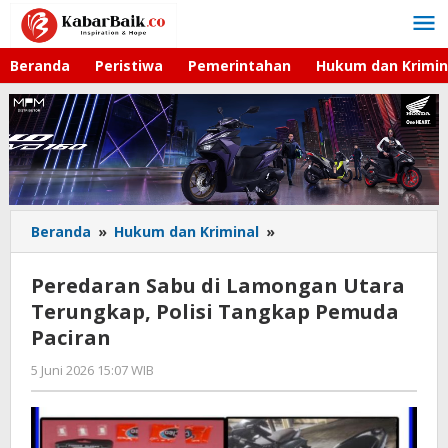
Lewati
ke
konten
Beranda
Peristiwa
Pemerintahan
Hukum dan Krimin
Beranda
»
Hukum dan Kriminal
»
Peredaran
Sabu
di
Peredaran Sabu di Lamongan Utara
Lamongan
Terungkap, Polisi Tangkap Pemuda
Utara
Paciran
Terungkap,
Polisi
5 Juni 2026 15:07 WIB
oleh
Tangkap
Andika
Pemuda
DP
Paciran