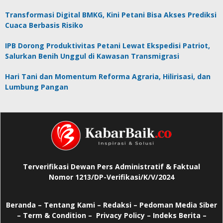
Transformasi Digital BMKG, Kini Petani Bisa Akses Prediksi
Cuaca Berbasis Risiko
IPB Dorong Produktivitas Petani Lewat Ekspedisi Patriot,
Salurkan Benih Unggul di Kawasan Transmigrasi
Hari Tani dan Momentum Reforma Agraria, Hilirisasi, dan
Lumbung Pangan
Terverifikasi Dewan Pers Administratif & Faktual
Nomor 1213/DP-Verifikasi/K/V/2024
Beranda
–
Tentang Kami –
Redaksi –
Pedoman Media Siber
–
Term & Condition –
Privacy Policy
–
Indeks Berita –