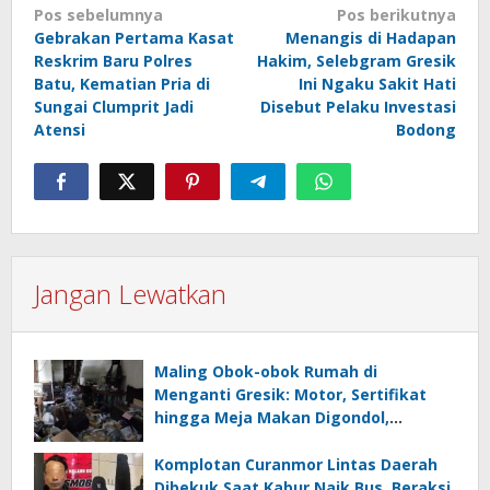
Navigasi
Pos sebelumnya
Pos berikutnya
Gebrakan Pertama Kasat
Menangis di Hadapan
pos
Reskrim Baru Polres
Hakim, Selebgram Gresik
Batu, Kematian Pria di
Ini Ngaku Sakit Hati
Sungai Clumprit Jadi
Disebut Pelaku Investasi
Atensi
Bodong
Jangan Lewatkan
Maling Obok-obok Rumah di
Menganti Gresik: Motor, Sertifikat
hingga Meja Makan Digondol,
Kerugian Rp 185 Juta
Komplotan Curanmor Lintas Daerah
Dibekuk Saat Kabur Naik Bus, Beraksi