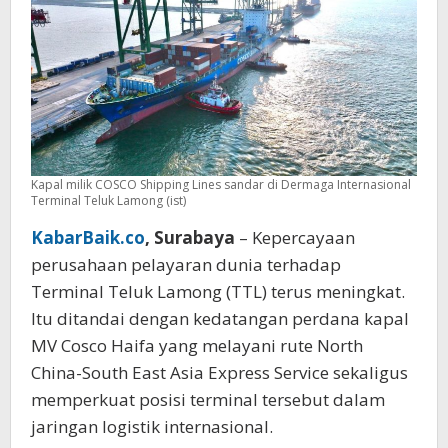
90
persen
Kapal milik COSCO Shipping Lines sandar di Dermaga Internasional
Terminal Teluk Lamong (ist)
KabarBaik.co
, Surabaya
– Kepercayaan
perusahaan pelayaran dunia terhadap
Terminal Teluk Lamong (TTL) terus meningkat.
Itu ditandai dengan kedatangan perdana kapal
MV Cosco Haifa yang melayani rute North
China-South East Asia Express Service sekaligus
memperkuat posisi terminal tersebut dalam
jaringan logistik internasional.