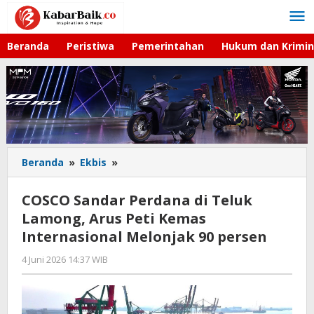
Lewati
ke
konten
Beranda
Peristiwa
Pemerintahan
Hukum dan Krimin
Beranda
»
Ekbis
»
COSCO
Sandar
Perdana
COSCO Sandar Perdana di Teluk
di
Lamong, Arus Peti Kemas
Teluk
Internasional Melonjak 90 persen
Lamong,
Arus
4 Juni 2026 14:37 WIB
oleh
Peti
Imam
Kemas
WD
Internasional
Melonjak