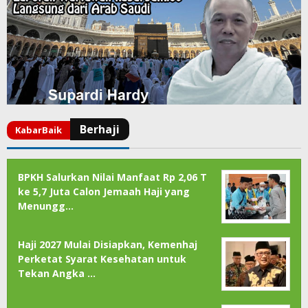
BPKH Salurkan Nilai Manfaat Rp 2,06 T
ke 5,7 Juta Calon Jemaah Haji yang
Menungg…
Haji 2027 Mulai Disiapkan, Kemenhaj
Perketat Syarat Kesehatan untuk
Tekan Angka …